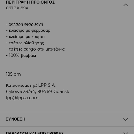
ΠΕΡΙΓΡΑΦΉ ΠΡΟΪΌΝΤΟΣ
067BK-99X
χαλαρή εφαρμογή
κλείσιμο με φερμουάρ
κλείσιμο με κουμπί
τσέπες ολίσθησης
τσέπες cargo στα μπατζάκια
100% βαμβάκι
185 cm
Κατασκευαστής
:
LPP S.A.
Łąkowa 39/44, 80-769 Gdańsk
lpp@lppsa.com
ΣΎΝΘΕΣΗ
ΠΑΡΆΔΟΣΗ ΚΑΙ ΕΠΙΣΤΡΟΦΈΣ