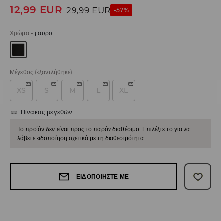
12,99
EUR
29,99
EUR
-57%
Χρώμα
-
μαυρο
Μέγεθος
(εξαντλήθηκε)
XS
S
M
L
XL
Πίνακας μεγεθών
Το προϊόν δεν είναι προς το παρόν διαθέσιμο. Επιλέξτε το για να
λάβετε ειδοποίηση σχετικά με τη διαθεσιμότητα.
ΕΙΔΟΠΟΙΉΣΤΕ ΜΕ