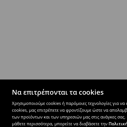
- Έως 40 EUR -
4.99 EUR
- Από 40 EUR -
ΔΩΡΕΑΝ
-
μεγιστο όριο συνόλου παραγγελιών 500 EUR
⟶
Ανακαλύψτε περισσότερες πληροφορίες
Πολιτική επιστροφών
Μπορείτε να επιστρέψετε τα προϊόντα δωρεάν
επιστροφής (δεν ισχύει για συγκεκριμένα αναβ
⟶
Λεπτομέρειες κανόνων επιστροφής
Να επιτρέπονται τα cookies
Χρησιμοποιούμε cookies ή παρόμοιες τεχνολογίες για να
cookies, μας επιτρέπετε να φροντίζουμε ώστε να απολαμ
των προϊόντων και των υπηρεσιών μας στις ανάγκες σας. 
μάθετε περισσότερα, μπορείτε να διαβάσετε την
Πολιτική