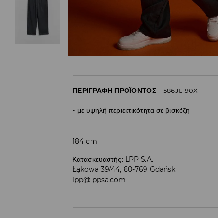
ΠΕΡΙΓΡΑΦΉ ΠΡΟΪΌΝΤΟΣ
586JL-90X
με υψηλή περιεκτικότητα σε βισκόζη
184 cm
Κατασκευαστής
:
LPP S.A.
Łąkowa 39/44, 80-769 Gdańsk
lpp@lppsa.com