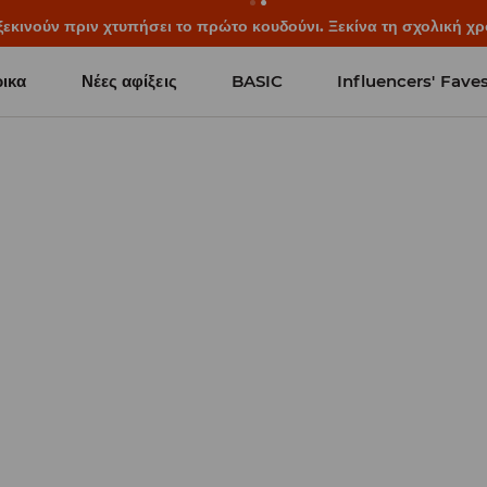
ξεκινούν πριν χτυπήσει το πρώτο κουδούνι. Ξεκίνα τη σχολική χρ
ικα
Νέες αφίξεις
BASIC
Influencers' Fave