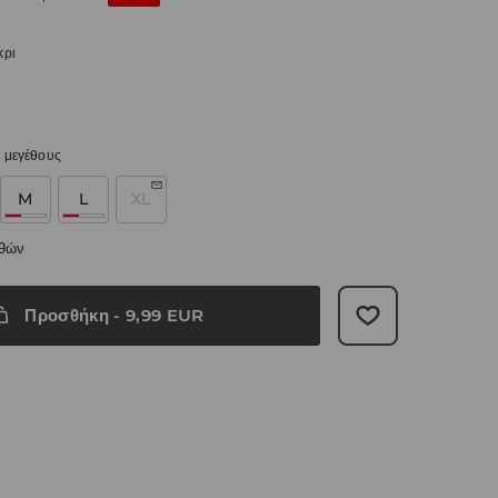
κρι
 μεγέθους
M
L
XL
εθών
Προσθήκη
-
9,99
EUR