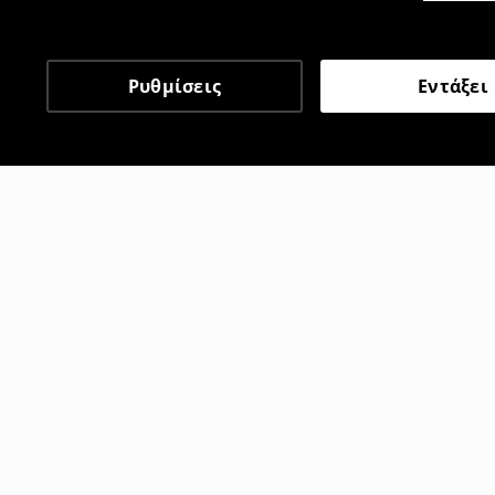
Ρυθμίσεις
Εντάξει
Άλλοι πελάτες επέλεξαν 
Παντελόνια baggy
Παντελόνι με