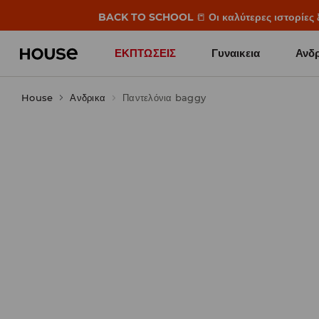
BACK TO SCHOOL
📒
Οι καλύτερες ιστορίες 
ΕΚΠΤΩΣΕΙΣ
Γυναικεια
Ανδρ
House
Ανδρικα
Παντελόνια baggy