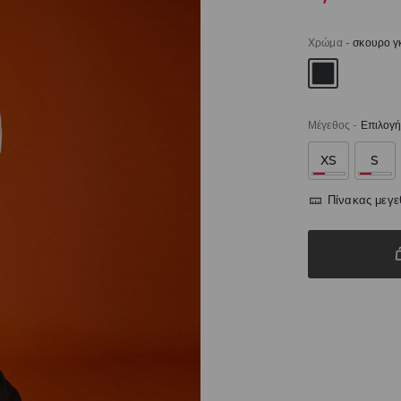
Χρώμα
-
σκουρο γ
Μέγεθος
-
Επιλογή
XS
S
Πίνακας μεγ