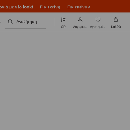
ονιά με νέο look!
Για εκείνη
Για εκείνον
s
Αναζήτηση
GR
Λογαριασμός
Αγαπημένα
Καλάθι