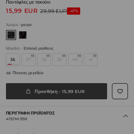
Παντόφλες με τακούνι
15,99
EUR
29,99
EUR
-47%
Χρώμα
-
μαυρο
Μέγεθος
-
Επιλογή μεγέθους
36
37
38
39
40
41
Πίνακας μεγεθών
Προσθήκη
-
15,99
EUR
ΠΕΡΙΓΡΑΦΉ ΠΡΟΪΌΝΤΟΣ
419JM-99X