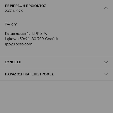
ΠΕΡΙΓΡΑΦΉ ΠΡΟΪΌΝΤΟΣ
203JK-07X
174 cm
Κατασκευαστής
:
LPP S.A.
Łąkowa 39/44, 80-769 Gdańsk
lpp@lppsa.com
ΣΎΝΘΕΣΗ
ΠΑΡΆΔΟΣΗ ΚΑΙ ΕΠΙΣΤΡΟΦΈΣ
95% ΠΟΛΥΕΣΤΕΡΑΣ, 5% ΕΛΑΣΤΑΝ
Πολιτική αποστολών
Δωρεάν αποστολή από 40 EUR | Δωρεάν επιστροφή