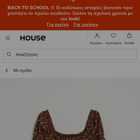
BACK TO SCHOOL
📒
Οι καλύτερες ιστορίες ξεκινούν πριν
χτυπήσει το πρώτο κουδούνι. Ξεκίνα τη σχολική χρονιά με
νέο look!
Για εκείνη
Για εκείνον
Αγαπημένα
Λογαριασμός
Καλάθι
Αναζήτηση
Με σχεδιο