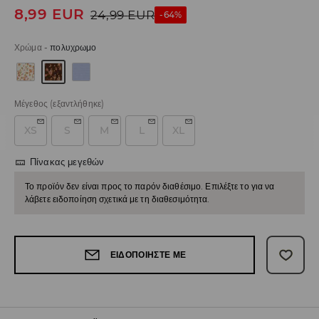
8,99
EUR
24,99
EUR
-64%
Χρώμα
-
πολυχρωμο
Μέγεθος
(εξαντλήθηκε)
XS
S
M
L
XL
Πίνακας μεγεθών
Το προϊόν δεν είναι προς το παρόν διαθέσιμο. Επιλέξτε το για να
λάβετε ειδοποίηση σχετικά με τη διαθεσιμότητα.
ΕΙΔΟΠΟΙΉΣΤΕ ΜΕ