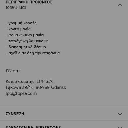
ΠΕΡΙΓΡΑΦΉ ΠΡΟΪΌΝΤΟΣ
1059U-MC1
γραμμή κορσές
κοντό μανίκι
φουσκωμένο μανίκι
τετράγωνη λαιμόκοψη
διακοσμητικό δέσιμο
σχέδιο σε όλη την επιφάνεια
172 cm
Κατασκευαστής
:
LPP S.A.
Łąkowa 39/44, 80-769 Gdańsk
lpp@lppsa.com
ΣΎΝΘΕΣΗ
ΠΑΡΆΔΟΣΗ ΚΑΙ ΕΠΙΣΤΡΟΦΈΣ