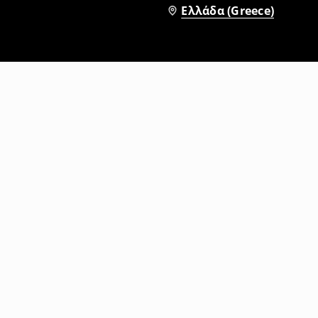
Ελλάδα (Greece)
Φόρεμα-ολόσωμη φόρμα
5
,
99
EUR
19,99
EUR