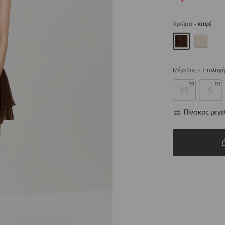
Χρώμα
-
καφέ
Μέγεθος
-
Επιλογή
XS
S
Πίνακας μεγ