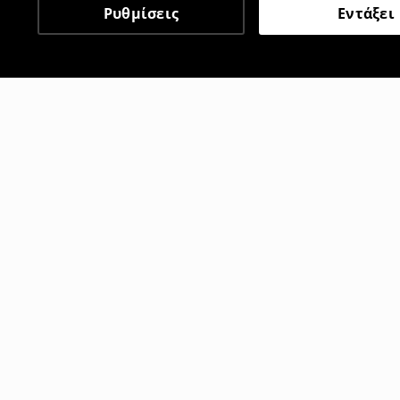
Ρυθμίσεις
Εντάξει
Άλλοι πελάτες επέλεξαν 
Φόρεμα-ολόσωμη φόρμα
Φόρεμα mid
9
,
99
EUR
12
,
99
EUR
29,99
EUR
3