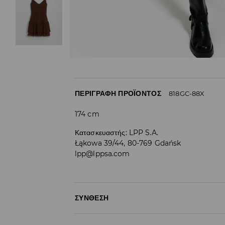
ΠΕΡΙΓΡΑΦΉ ΠΡΟΪΌΝΤΟΣ
818GC-88X
174 cm
Κατασκευαστής
:
LPP S.A.
Łąkowa 39/44, 80-769 Gdańsk
lpp@lppsa.com
ΣΎΝΘΕΣΗ
95% ΠΟΛΥΑΜΙΔΗ, 5% ΕΛΑΣΤΑΝ