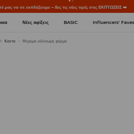
ξεκινούν πριν χτυπήσει το πρώτο κουδούνι. Ξεκίνα τη σχολική χρ
ικα
Νέες αφίξεις
BASIC
Influencers' Fave
Κοντο
Φόρεμα-ολόσωμη φόρμα