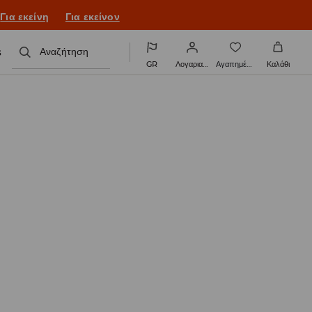
ονιά με νέο look!
Για εκείνη
Για εκείνον
s
Αναζήτηση
GR
Λογαριασμός
Αγαπημένα
Καλάθι