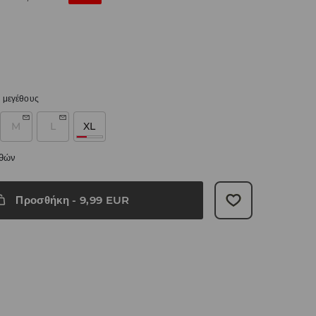
 μεγέθους
M
L
XL
εθών
Προσθήκη
-
9,99
EUR