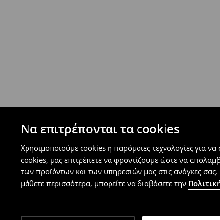
⟶
Ανακαλύψτε περισσότερες πληροφορίες
Πολιτική επιστροφών
Μπορείτε να επιστρέψετε τα προϊόντα δωρεάν
επιστροφής (δεν ισχύει για συγκεκριμένα αναβ
⟶
Λεπτομέρειες κανόνων επιστροφής
Να επιτρέπονται τα cookies
Χρησιμοποιούμε cookies ή παρόμοιες τεχνολογίες για να
cookies, μας επιτρέπετε να φροντίζουμε ώστε να απολαμ
των προϊόντων και των υπηρεσιών μας στις ανάγκες σας. 
μάθετε περισσότερα, μπορείτε να διαβάσετε την
Πολιτική