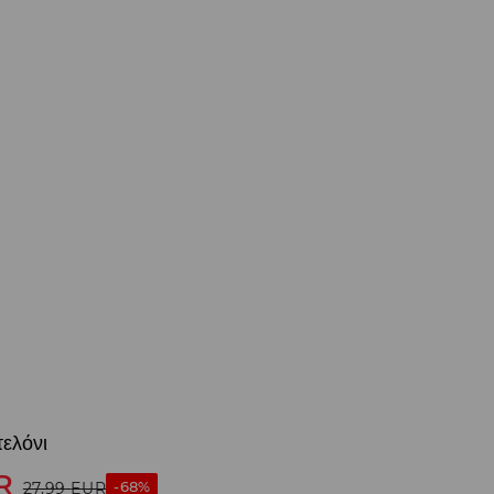
ελόνι
R
-68%
27,99
EUR