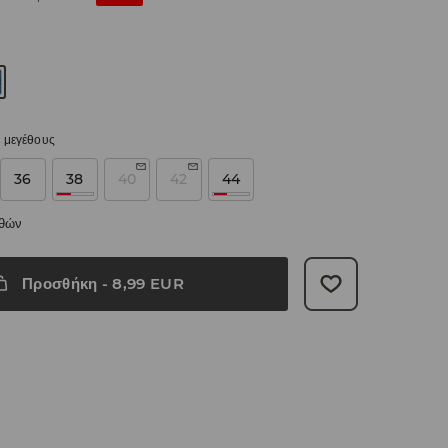
 μεγέθους
36
38
40
42
44
εθών
Προσθήκη
-
8,99
EUR