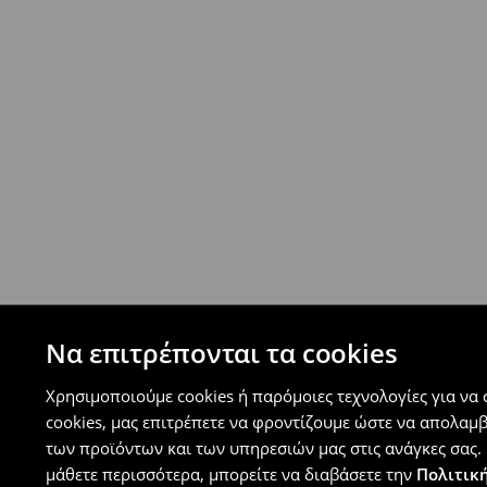
- Έως 40 EUR -
4.99 EUR
- Από 40 EUR -
ΔΩΡΕΑΝ
-
μεγιστο όριο συνόλου παραγγελιών 500 EUR
⟶
Ανακαλύψτε περισσότερες πληροφορίες
Πολιτική επιστροφών
Μπορείτε να επιστρέψετε τα προϊόντα δωρεάν
επιστροφής (δεν ισχύει για συγκεκριμένα αναβ
⟶
Λεπτομέρειες κανόνων επιστροφής
Να επιτρέπονται τα cookies
Χρησιμοποιούμε cookies ή παρόμοιες τεχνολογίες για να
cookies, μας επιτρέπετε να φροντίζουμε ώστε να απολαμ
των προϊόντων και των υπηρεσιών μας στις ανάγκες σας. 
μάθετε περισσότερα, μπορείτε να διαβάσετε την
Πολιτική