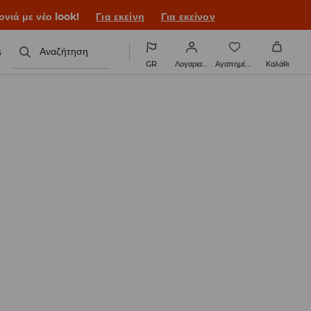
ονιά με νέο look!
Για εκείνη
Για εκείνον
s
Αναζήτηση
GR
Λογαριασμός
Αγαπημένα
Καλάθι