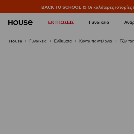
BACK TO SCHOOL
📒
Οι καλύτερες ιστορίες 
ΕΚΠΤΩΣΕΙΣ
Γυναικεια
Ανδρ
House
Γυναικεια
Ενδυματα
Κοντα παντελονια
Τζιν πα