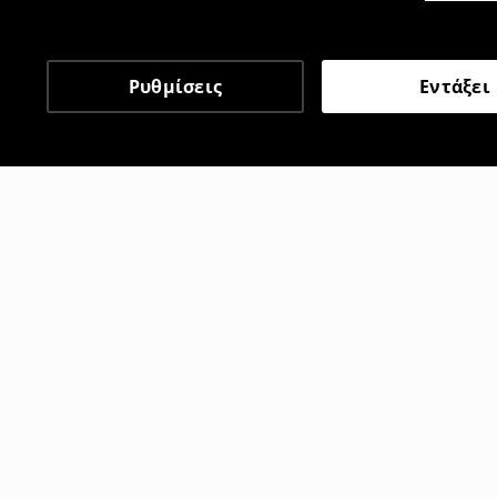
Ρυθμίσεις
Εντάξει
Άλλοι πελάτες επέλεξαν 
Φούστα-παντελόνι
Σορτς τζιν