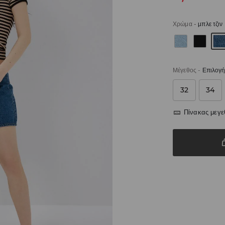
Χρώμα
-
μπλε τζιν
Μέγεθος
-
Επιλογή
32
34
Πίνακας μεγ