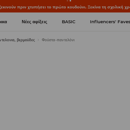
ξεκινούν πριν χτυπήσει το πρώτο κουδούνι. Ξεκίνα τη σχολική χρ
ικα
Νέες αφίξεις
BASIC
Influencers' Fave
ντελονια, βερμούδες
Φούστα-παντελόνι