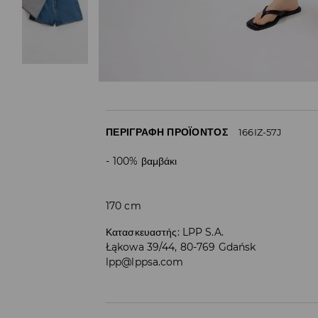
ΠΕΡΙΓΡΑΦΉ ΠΡΟΪΌΝΤΟΣ
166IZ-57J
100% βαμβάκι
170 cm
Κατασκευαστής
:
LPP S.A.
Łąkowa 39/44, 80-769 Gdańsk
lpp@lppsa.com