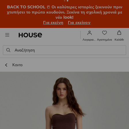
BACK TO SCHOOL
📒
Οι καλύτερες ιστορίες ξεκινούν πριν
χτυπήσει το πρώτο κουδούνι. Ξεκίνα τη σχολική χρονιά με
νέο look!
Για εκείνη
Για εκείνον
Αγαπημένα
Λογαριασμός
Καλάθι
Αναζήτηση
Κοντο