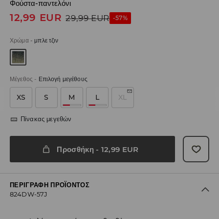
Φούστα-παντελόνι
12,99
EUR
29,99
EUR
-57%
Χρώμα
-
μπλε τζιν
Μέγεθος
-
Επιλογή μεγέθους
XS
S
M
L
XL
Πίνακας μεγεθών
Προσθήκη
-
12,99
EUR
ΠΕΡΙΓΡΑΦΉ ΠΡΟΪΌΝΤΟΣ
824DW-57J