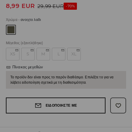
8,99
EUR
29,99
EUR
-70%
Χρώμα
-
ανοιχτο λαδι
Μέγεθος
(εξαντλήθηκε)
XS
S
M
L
XL
Πίνακας μεγεθών
Το προϊόν δεν είναι προς το παρόν διαθέσιμο. Επιλέξτε το για να
λάβετε ειδοποίηση σχετικά με τη διαθεσιμότητα.
ΕΙΔΟΠΟΙΉΣΤΕ ΜΕ