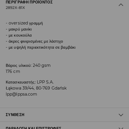
ΠΕΡΙΓΡΑΦΉ ΠΡΟΪΌΝΤΟΣ
2892X-81X
oversized γραμμή
μακρύ μανίκι
με κουκούλα
άκρες φινιρισμένες με λάστιχο
με υψηλή περιεκτικότητα σε βαμβάκι
Βάρος υλικού: 240 gsm
176 cm
Κατασκευαστής
:
LPP S.A.
Łąkowa 39/44, 80-769 Gdańsk
lpp@lppsa.com
ΣΎΝΘΕΣΗ
ΠΑΡΆΔΟΣΗ ΚΑΙ ΕΠΙΣΤΡΟΦΈΣ