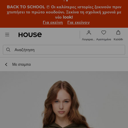
BACK TO SCHOOL
📒
Οι καλύτερες ιστορίες ξεκινούν πριν
χτυπήσει το πρώτο κουδούνι. Ξεκίνα τη σχολική χρονιά με
νέο look!
Για εκείνη
Για εκείνον
Αγαπημένα
Λογαριασμός
Καλάθι
Αναζήτηση
Με σταμπα