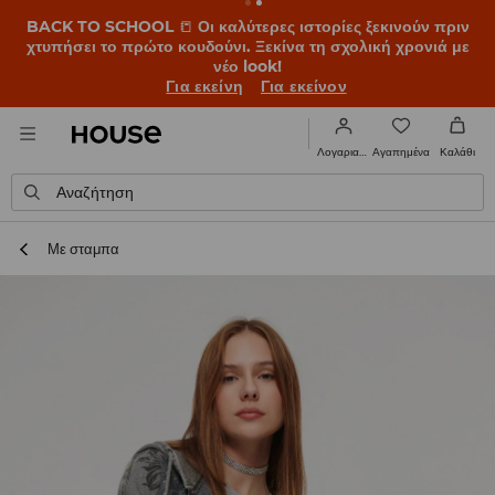
BACK TO SCHOOL
📒
Οι καλύτερες ιστορίες ξεκινούν πριν
χτυπήσει το πρώτο κουδούνι. Ξεκίνα τη σχολική χρονιά με
νέο look!
Για εκείνη
Για εκείνον
Αγαπημένα
Λογαριασμός
Καλάθι
Αναζήτηση
Με σταμπα