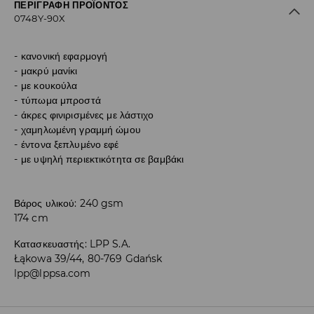
ΠΕΡΙΓΡΑΦΉ ΠΡΟΪΌΝΤΟΣ
0748Y-90X
κανονική εφαρμογή
μακρύ μανίκι
με κουκούλα
τύπωμα μπροστά
άκρες φινιρισμένες με λάστιχο
χαμηλωμένη γραμμή ώμου
έντονα ξεπλυμένο εφέ
με υψηλή περιεκτικότητα σε βαμβάκι
Βάρος υλικού: 240 gsm
174 cm
Κατασκευαστής
:
LPP S.A.
Łąkowa 39/44, 80-769 Gdańsk
lpp@lppsa.com