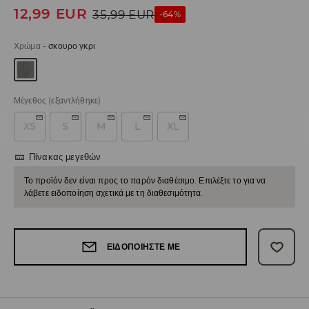
12,99
EUR
35,99
EUR
-64%
Χρώμα
-
σκουρο γκρι
Μέγεθος
(εξαντλήθηκε)
XS
S
M
L
XL
Πίνακας μεγεθών
Το προϊόν δεν είναι προς το παρόν διαθέσιμο. Επιλέξτε το για να
λάβετε ειδοποίηση σχετικά με τη διαθεσιμότητα.
ΕΙΔΟΠΟΙΉΣΤΕ ΜΕ