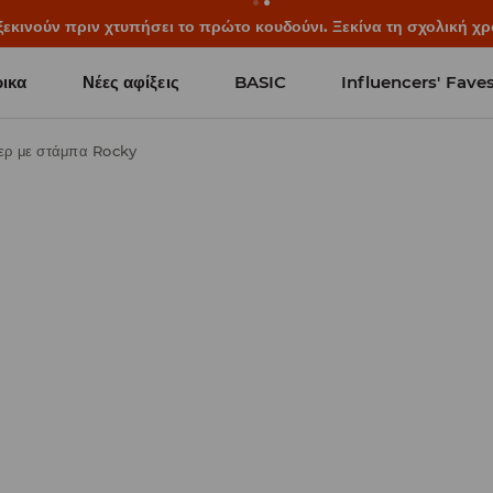
κινούν πριν χτυπήσει το πρώτο κουδούνι. Ξεκίνα τη σχολική χρο
ικα
Νέες αφίξεις
BASIC
Influencers' Fave
ερ με στάμπα Rocky