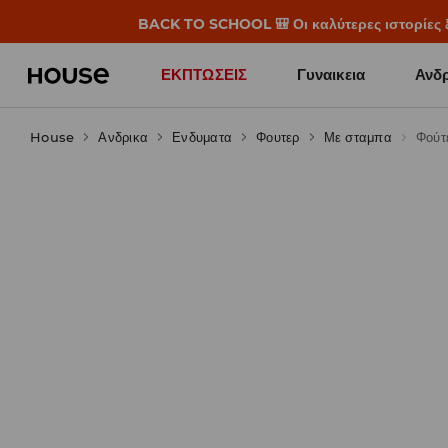
BACK TO SCHOOL 🎒 Οι καλύτερες ιστορίες ξε
ΕΚΠΤΩΣΕΙΣ
Γυναικεια
Ανδρ
House
Ανδρικα
Ενδυματα
Φουτερ
Με σταμπα
Φούτ