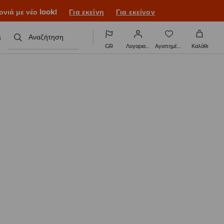
νιά με νέο look!
Για εκείνη
Για εκείνον
s
Αναζήτηση
GR
Λογαριασμός
Αγαπημένα
Καλάθι