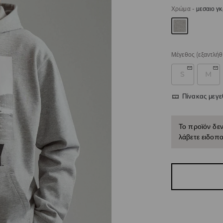
Χρώμα
-
μεσαιο γκ
Μέγεθος
(εξαντλήθ
S
M
Πίνακας μεγ
Το προϊόν δεν
λάβετε ειδοπο