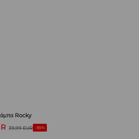
τάμπα Rocky
UR
-55%
39,99
EUR