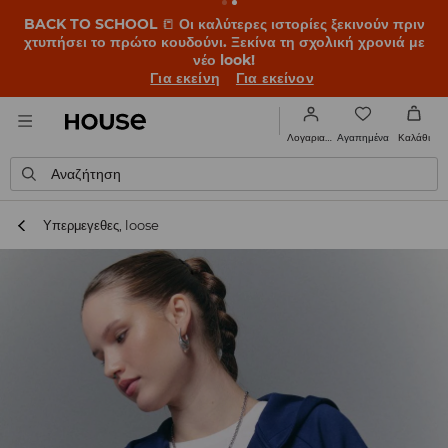
BACK TO SCHOOL
📒
Οι καλύτερες ιστορίες ξεκινούν πριν
χτυπήσει το πρώτο κουδούνι. Ξεκίνα τη σχολική χρονιά με
νέο look!
Για εκείνη
Για εκείνον
Αγαπημένα
Λογαριασμός
Καλάθι
Αναζήτηση
Υπερμεγεθες, loose