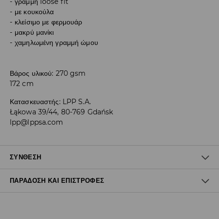
γραμμή loose fit
με κουκούλα
κλείσιμο με φερμουάρ
μακρύ μανίκι
χαμηλωμένη γραμμή ώμου
Βάρος υλικού: 270 gsm
172 cm
Κατασκευαστής
:
LPP S.A.
Łąkowa 39/44, 80-769 Gdańsk
lpp@lppsa.com
ΣΎΝΘΕΣΗ
ΠΑΡΆΔΟΣΗ ΚΑΙ ΕΠΙΣΤΡΟΦΈΣ
48% MODAL, 48% ΠΟΛΥΕΣΤΕΡΑΣ, 4% ΕΛΑΣΤΑΝ
Πολιτική αποστολών