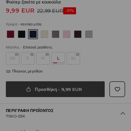
Φούτερ ζακέτα με κουκούλα
9,99
EUR
22,99
EUR
-57%
Χρώμα
-
ναυτικο μπλε
Μέγεθος
-
Επιλογή μεγέθους
XS
S
M
L
XL
Πίνακας μεγεθών
Προσθήκη
-
9,99
EUR
ΠΕΡΙΓΡΑΦΉ ΠΡΟΪΌΝΤΟΣ
716IO-59X