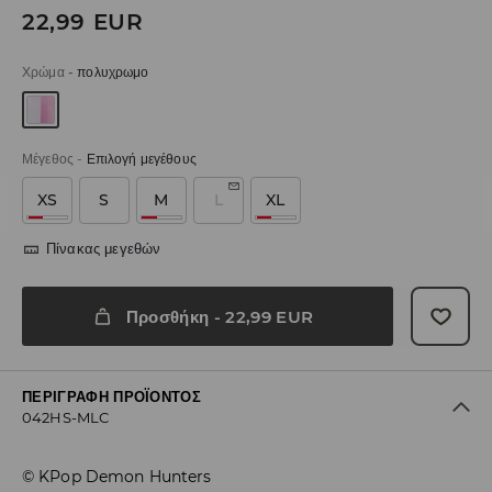
22,99
EUR
Χρώμα
-
πολυχρωμο
Μέγεθος
-
Επιλογή μεγέθους
XS
S
M
L
XL
Πίνακας μεγεθών
Προσθήκη
-
22,99
EUR
ΠΕΡΙΓΡΑΦΉ ΠΡΟΪΌΝΤΟΣ
042HS-MLC
© KPop Demon Hunters