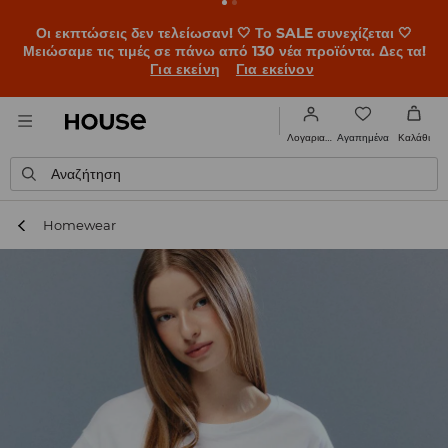
BACK TO SCHOOL 🎒 Οι καλύτερες ιστορίες ξεκινούν πριν
χτυπήσει το πρώτο κουδούνι. Ξεκίνα τη σχολική χρονιά με
νέο look!
Για εκείνη
Για εκείνον
Αγαπημένα
Λογαριασμός
Καλάθι
Αναζήτηση
Homewear