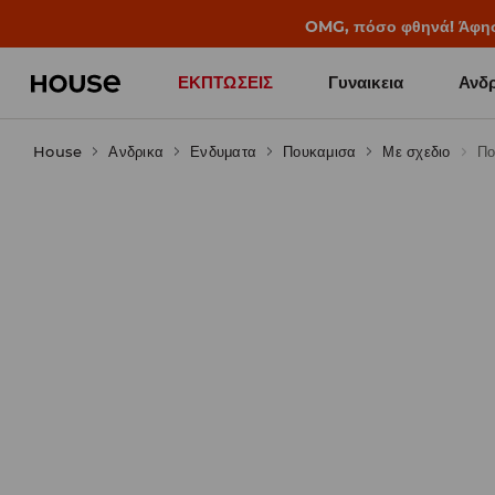
BACK TO SCHOOL
📒
Οι καλύτερες ιστορίες 
ΕΚΠΤΩΣΕΙΣ
Γυναικεια
Ανδρ
House
Ανδρικα
Ενδυματα
Πουκαμισα
Με σχεδιο
Πο