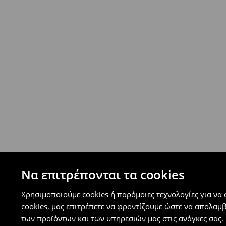
Επιστροφή ταχυμετάφορα - ανατακταβλητ
- Έως 40 EUR -
4.99 EUR
- Από 40 EUR -
ΔΩΡΕΑΝ
-
μεγιστο όριο συνόλου παραγγελιών 500 EUR
⟶
Ανακαλύψτε περισσότερες πληροφορίες
Πολιτική επιστροφών
Μπορείτε να επιστρέψετε τα προϊόντα δωρεάν
επιστροφής (δεν ισχύει για συγκεκριμένα αναβ
⟶
Λεπτομέρειες κανόνων επιστροφής
Να επιτρέπονται τα cookies
Χρησιμοποιούμε cookies ή παρόμοιες τεχνολογίες για να
cookies, μας επιτρέπετε να φροντίζουμε ώστε να απολαμ
των προϊόντων και των υπηρεσιών μας στις ανάγκες σας. 