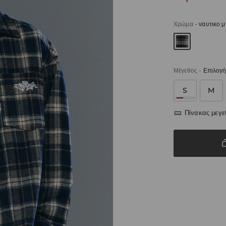
Χρώμα
-
ναυτικο 
Μέγεθος
-
Επιλογή
S
M
Πίνακας μεγ