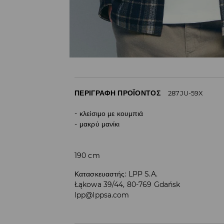
ΠΕΡΙΓΡΑΦΉ ΠΡΟΪΌΝΤΟΣ
287JU-59X
κλείσιμο με κουμπιά
μακρύ μανίκι
190 cm
Κατασκευαστής
:
LPP S.A.
Łąkowa 39/44, 80-769 Gdańsk
lpp@lppsa.com