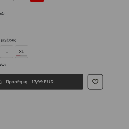
μπλε
 μεγέθους
L
XL
εθών
Προσθήκη
-
17,99
EUR