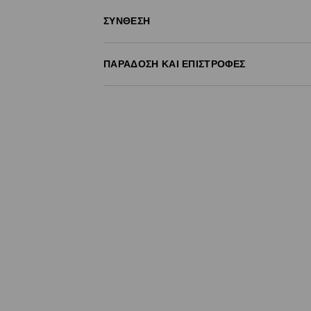
ΣΎΝΘΕΣΗ
1
ΠΑΡΆΔΟΣΗ ΚΑΙ ΕΠΙΣΤΡΟΦΈΣ
Πολιτική αποστολών
Δωρεάν αποστολή από 40 EUR | Δωρεάν επι
Σημειώστε παράδοση
(
4 - 9 εργάσιμες ημέρ
- Έως 40 EUR -
3.99 EUR
- Από 40 EUR -
ΔΩΡΕΑΝ
- Ελαχιστοποιημένη πληρωμή
Επιστροφή ταχυμετάφορα
(
4 - 9 εργάσιμες 
- Έως 40 EUR -
4.99 EUR
- Από 40 EUR -
ΔΩΡΕΑΝ
- Ελαχιστοποιημένη πληρωμή