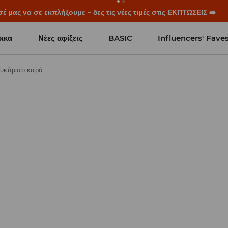
ξεκινούν πριν χτυπήσει το πρώτο κουδούνι. Ξεκίνα τη σχολική χρ
ικα
Νέες αφίξεις
BASIC
Influencers' Fave
υκάμισο καρό