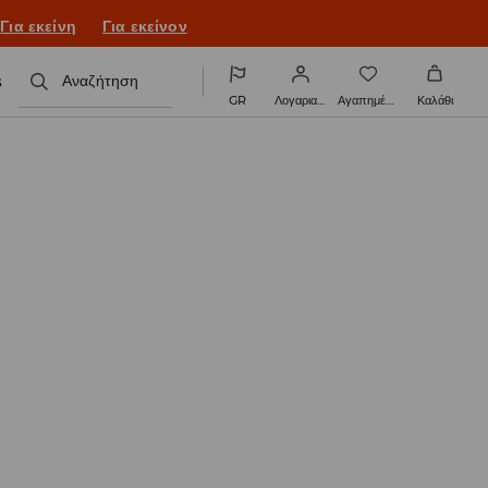
ονιά με νέο look!
Για εκείνη
Για εκείνον
s
Αναζήτηση
GR
Λογαριασμός
Αγαπημένα
Καλάθι