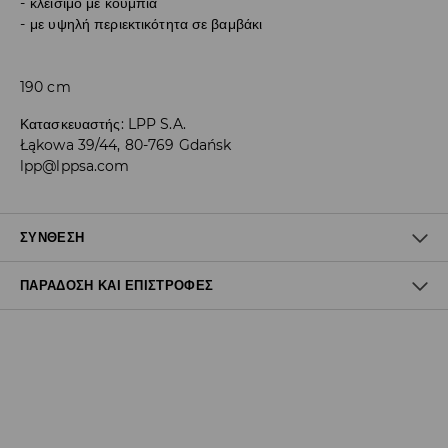
κλείσιμο με κουμπιά
με υψηλή περιεκτικότητα σε βαμβάκι
190 cm
Κατασκευαστής
:
LPP S.A.
Łąkowa 39/44, 80-769 Gdańsk
lpp@lppsa.com
ΣΎΝΘΕΣΗ
ΠΑΡΆΔΟΣΗ ΚΑΙ ΕΠΙΣΤΡΟΦΈΣ
60% ΒΑΜΒΑΚΙ, 40% ΠΟΛΥΕΣΤΕΡΑΣ
Πολιτική αποστολών
Δωρεάν αποστολή από 40 EUR | Δωρεάν επιστροφή