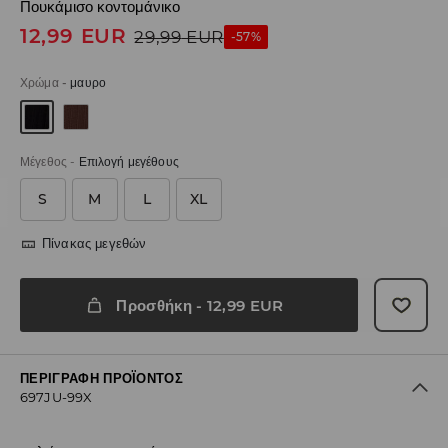
Πουκάμισο κοντομάνικο
12,99
EUR
29,99
EUR
-57%
Χρώμα
-
μαυρο
Μέγεθος
-
Επιλογή μεγέθους
S
M
L
XL
Πίνακας μεγεθών
Προσθήκη
-
12,99
EUR
ΠΕΡΙΓΡΑΦΉ ΠΡΟΪΌΝΤΟΣ
697JU-99X