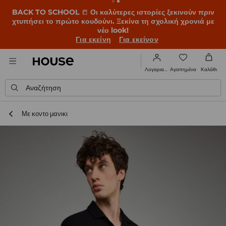
BACK TO SCHOOL
📒
Οι καλύτερες ιστορίες ξεκινούν πριν
χτυπήσει το πρώτο κουδούνι. Ξεκίνα τη σχολική χρονιά με
νέο look!
Για εκείνη
Για εκείνον
Αγαπημένα
Λογαριασμός
Καλάθι
Αναζήτηση
Με κοντο μανικι