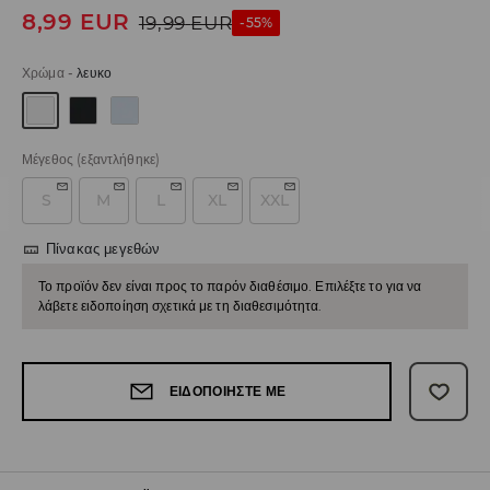
8,99
EUR
19,99
EUR
-55%
Χρώμα
-
λευκο
Μέγεθος
(εξαντλήθηκε)
S
M
L
XL
XXL
Πίνακας μεγεθών
Το προϊόν δεν είναι προς το παρόν διαθέσιμο. Επιλέξτε το για να
λάβετε ειδοποίηση σχετικά με τη διαθεσιμότητα.
ΕΙΔΟΠΟΙΉΣΤΕ ΜΕ