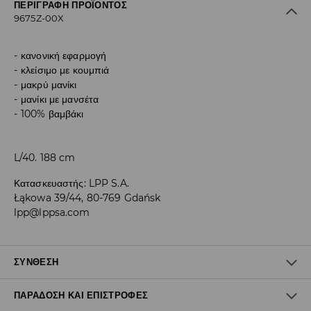
ΠΕΡΙΓΡΑΦΉ ΠΡΟΪΌΝΤΟΣ
9675Z-00X
κανονική εφαρμογή
κλείσιμο με κουμπιά
μακρύ μανίκι
μανίκι με μανσέτα
100% βαμβάκι
L/40. 188 cm
Κατασκευαστής
:
LPP S.A.
Łąkowa 39/44, 80-769 Gdańsk
lpp@lppsa.com
ΣΎΝΘΕΣΗ
ΠΑΡΆΔΟΣΗ ΚΑΙ ΕΠΙΣΤΡΟΦΈΣ
Ύφασμα I
:
100% ΒΑΜΒΑΚΙ