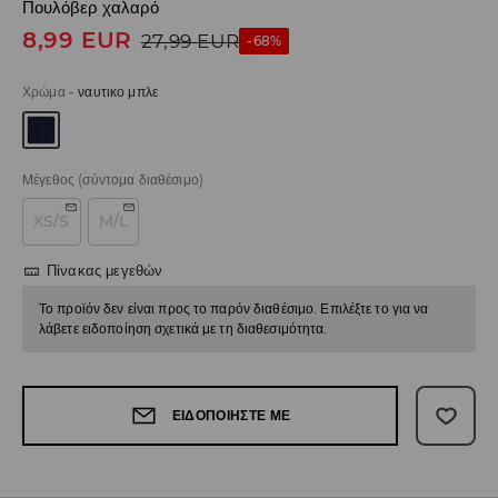
Πουλόβερ χαλαρό
8,99
EUR
27,99
EUR
-68%
Χρώμα
-
ναυτικο μπλε
Μέγεθος
(σύντομα διαθέσιμο)
XS/S
M/L
Πίνακας μεγεθών
Το προϊόν δεν είναι προς το παρόν διαθέσιμο. Επιλέξτε το για να
λάβετε ειδοποίηση σχετικά με τη διαθεσιμότητα.
ΕΙΔΟΠΟΙΉΣΤΕ ΜΕ