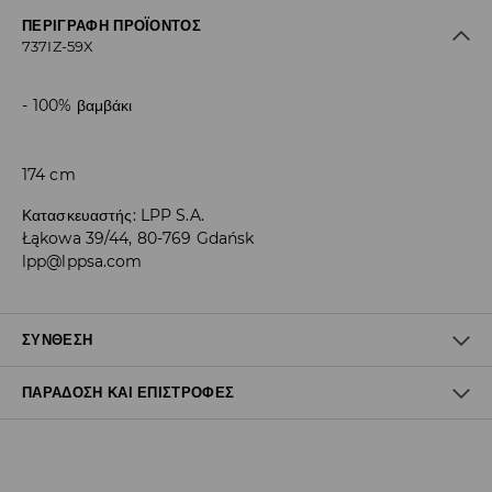
ΠΕΡΙΓΡΑΦΉ ΠΡΟΪΌΝΤΟΣ
737IZ-59X
100% βαμβάκι
174 cm
Κατασκευαστής
:
LPP S.A.
Łąkowa 39/44, 80-769 Gdańsk
lpp@lppsa.com
ΣΎΝΘΕΣΗ
ΠΑΡΆΔΟΣΗ ΚΑΙ ΕΠΙΣΤΡΟΦΈΣ
100% ΒΑΜΒΑΚΙ
Πολιτική αποστολών