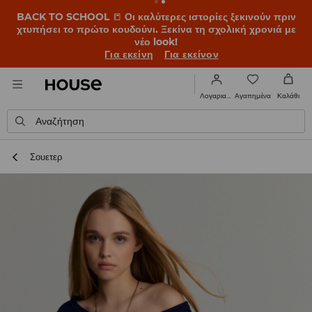
BACK TO SCHOOL
📒
Οι καλύτερες ιστορίες ξεκινούν πριν
χτυπήσει το πρώτο κουδούνι. Ξεκίνα τη σχολική χρονιά με
νέο look!
Για εκείνη
Για εκείνον
Αγαπημένα
Λογαριασμός
Καλάθι
Αναζήτηση
Σουετερ