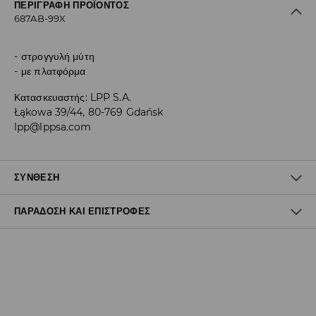
ΠΕΡΙΓΡΑΦΉ ΠΡΟΪΌΝΤΟΣ
687AB-99X
στρογγυλή μύτη
με πλατφόρμα
Κατασκευαστής
:
LPP S.A.
Łąkowa 39/44, 80-769 Gdańsk
lpp@lppsa.com
ΣΎΝΘΕΣΗ
ΠΑΡΆΔΟΣΗ ΚΑΙ ΕΠΙΣΤΡΟΦΈΣ
Ύφασμα Ι
:
100% ΠΟΛΥΟΥΡΕΘΑΝΗ
Ύφασμα IΙ
:
100% ΠΟΛΥΕΣΤΕΡΑΣ
Ύφασμα IIΙ
:
100% PVC
Πολιτική αποστολών
ΜΗ ΠΛΕΝΕΤΕ
Δωρεάν αποστολή από 40 EUR | Δωρεάν επιστροφή
ΜΗΝ ΛΕΥΚΑΝΕΤΕ