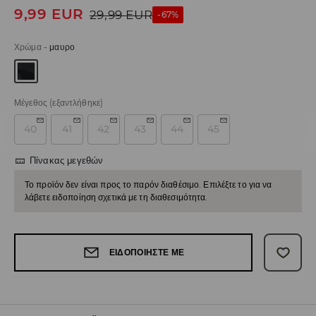
9,99
EUR
29,99
EUR
-67%
Χρώμα
-
μαυρο
Μέγεθος
(εξαντλήθηκε)
40
41
42
43
44
45
Πίνακας μεγεθών
Το προϊόν δεν είναι προς το παρόν διαθέσιμο. Επιλέξτε το για να
λάβετε ειδοποίηση σχετικά με τη διαθεσιμότητα.
ΕΙΔΟΠΟΙΉΣΤΕ ΜΕ