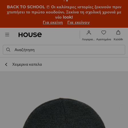
BACK TO SCHOOL
📒
Οι καλύτερες ιστορίες ξεκινούν πριν
χτυπήσει το πρώτο κουδούνι. Ξεκίνα τη σχολική χρονιά με
νέο look!
Για εκείνη
Για εκείνον
Αγαπημένα
Λογαριασμός
Καλάθι
Αναζήτηση
Χειμερινα καπελα