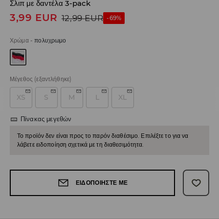
Σλιπ με δαντέλα 3-pack
3,99
EUR
12,99
EUR
-69%
Χρώμα
-
πολυχρωμο
Μέγεθος
(εξαντλήθηκε)
XS
S
M
L
XL
Πίνακας μεγεθών
Το προϊόν δεν είναι προς το παρόν διαθέσιμο. Επιλέξτε το για να
λάβετε ειδοποίηση σχετικά με τη διαθεσιμότητα.
ΕΙΔΟΠΟΙΉΣΤΕ ΜΕ