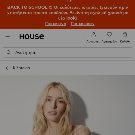
BACK TO SCHOOL
📒
Οι καλύτερες ιστορίες ξεκινούν πριν
χτυπήσει το πρώτο κουδούνι. Ξεκίνα τη σχολική χρονιά με
νέο look!
Για εκείνη
Για εκείνον
Αγαπημένα
Λογαριασμός
Καλάθι
Αναζήτηση
Κιλοτακια