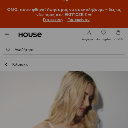
BACK TO SCHOOL
📒
Οι καλύτερες ιστορίες ξεκινούν πριν
χτυπήσει το πρώτο κουδούνι. Ξεκίνα τη σχολική χρονιά με
νέο look!
Για εκείνη
Για εκείνον
Αγαπημένα
Λογαριασμός
Καλάθι
Αναζήτηση
Κιλοτακια