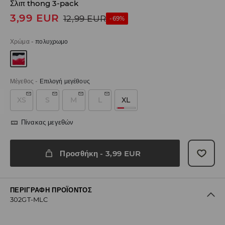
Σλιπ thong 3-pack
3,99
EUR
12,99
EUR
-69%
Χρώμα
-
πολυχρωμο
Μέγεθος
-
Επιλογή μεγέθους
XS
S
M
L
XL
Πίνακας μεγεθών
Προσθήκη
-
3,99
EUR
ΠΕΡΙΓΡΑΦΉ ΠΡΟΪΌΝΤΟΣ
302GT-MLC