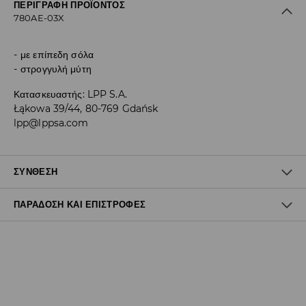
ΠΕΡΙΓΡΑΦΉ ΠΡΟΪΌΝΤΟΣ
780AE-03X
με επίπεδη σόλα
στρογγυλή μύτη
Κατασκευαστής
:
LPP S.A.
Łąkowa 39/44, 80-769 Gdańsk
lpp@lppsa.com
ΣΎΝΘΕΣΗ
ΠΑΡΆΔΟΣΗ ΚΑΙ ΕΠΙΣΤΡΟΦΈΣ
100% ΠΟΛΥΟΥΡΕΘΑΝΗ
Πολιτική αποστολών
Δωρεάν αποστολή από 40 EUR | Δωρεάν επιστροφή