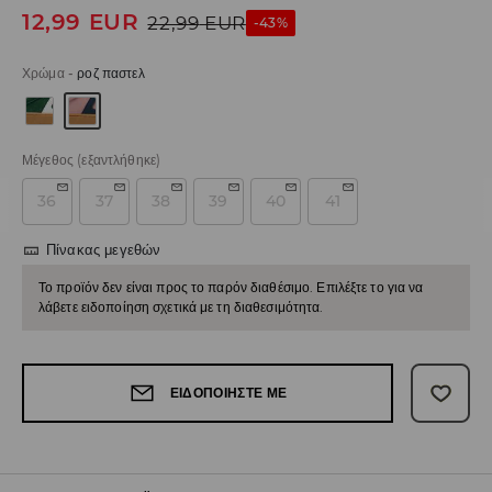
12,99
EUR
22,99
EUR
-43%
Χρώμα
-
ροζ παστελ
Μέγεθος
(εξαντλήθηκε)
36
37
38
39
40
41
Πίνακας μεγεθών
Το προϊόν δεν είναι προς το παρόν διαθέσιμο. Επιλέξτε το για να
λάβετε ειδοποίηση σχετικά με τη διαθεσιμότητα.
ΕΙΔΟΠΟΙΉΣΤΕ ΜΕ