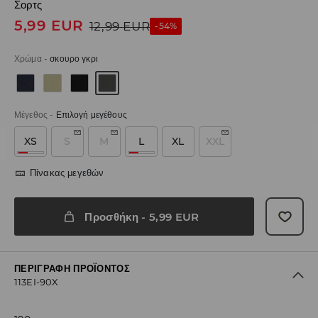
Σορτς
5,99
EUR
12,99
EUR
-54%
Χρώμα
-
σκουρο γκρι
Μέγεθος
-
Επιλογή μεγέθους
XS
S
M
L
XL
XXL
Πίνακας μεγεθών
Προσθήκη
-
5,99
EUR
ΠΕΡΙΓΡΑΦΉ ΠΡΟΪΌΝΤΟΣ
113EI-90X