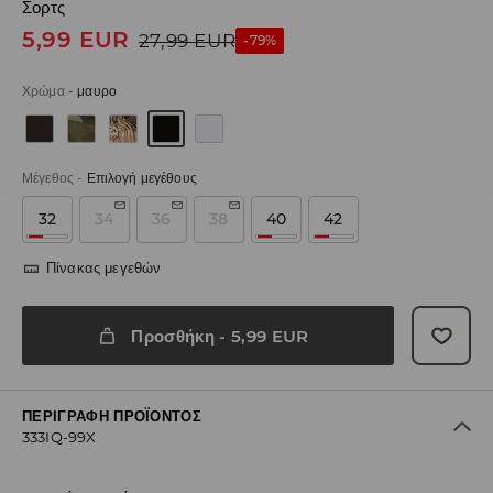
Σορτς
5,99
EUR
27,99
EUR
-79%
Χρώμα
-
μαυρο
Μέγεθος
-
Επιλογή μεγέθους
32
34
36
38
40
42
Πίνακας μεγεθών
Προσθήκη
-
5,99
EUR
ΠΕΡΙΓΡΑΦΉ ΠΡΟΪΌΝΤΟΣ
333IQ-99X