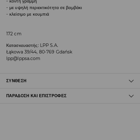
κοντή γραμμή
με υψηλή περιεκτικότητα σε βαμβάκι
κλείσιμο με κουμπιά
172 cm
Κατασκευαστής
:
LPP S.A.
Łąkowa 39/44, 80-769 Gdańsk
lpp@lppsa.com
ΣΎΝΘΕΣΗ
ΠΑΡΆΔΟΣΗ ΚΑΙ ΕΠΙΣΤΡΟΦΈΣ
97% ΒΑΜΒΑΚΙ, 3% ΕΛΑΣΤΑΝ
Πολιτική αποστολών
Δωρεάν αποστολή από 40 EUR | Δωρεάν επιστροφή