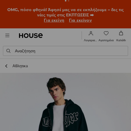
OMG, πόσο φθηνά! Άφησέ μας να σε εκπλήξουμε – δες τις
νέες τιμές στις ΕΚΠΤΩΣΕΙΣ ➡️
Για εκείνη
Για εκείνον
Αγαπημένα
Λογαριασμός
Καλάθι
Αναζήτηση
Αθλητικa