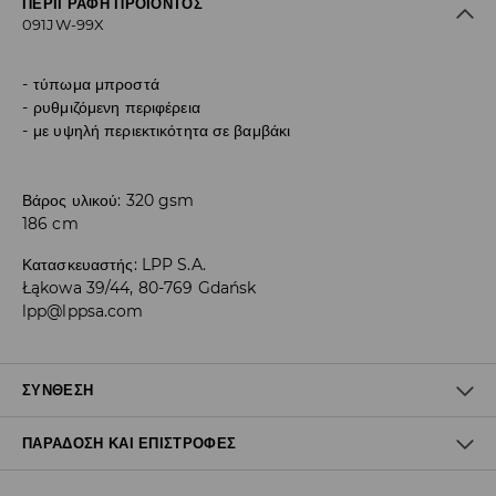
ΠΕΡΙΓΡΑΦΉ ΠΡΟΪΌΝΤΟΣ
091JW-99X
τύπωμα μπροστά
ρυθμιζόμενη περιφέρεια
με υψηλή περιεκτικότητα σε βαμβάκι
Βάρος υλικού: 320 gsm
186 cm
Κατασκευαστής
:
LPP S.A.
Łąkowa 39/44, 80-769 Gdańsk
lpp@lppsa.com
ΣΎΝΘΕΣΗ
ΠΑΡΆΔΟΣΗ ΚΑΙ ΕΠΙΣΤΡΟΦΈΣ
60% ΒΑΜΒΑΚΙ, 40% ΠΟΛΥΕΣΤΕΡΑΣ