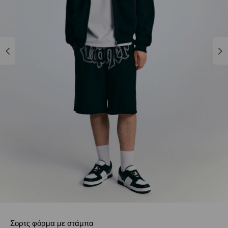
Σορτς φόρμα με στάμπα