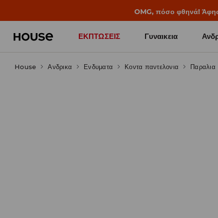
BACK TO SCHOOL
📒
Οι καλύτερες ιστορίες 
ΕΚΠΤΩΣΕΙΣ
Γυναικεια
Ανδρ
House
Ανδρικα
Ενδυματα
Κοντα παντελονια
Παραλια