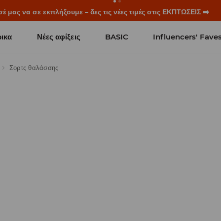
ξεκινούν πριν χτυπήσει το πρώτο κουδούνι. Ξεκίνα τη σχολική χρ
ικα
Νέες αφίξεις
BASIC
Influencers' Fave
Σορτς θαλάσσης