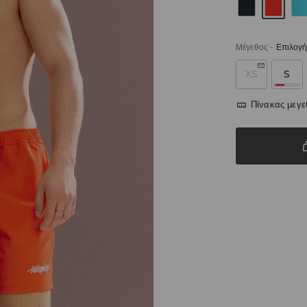
Μέγεθος
-
Επιλογή
XS
S
Πίνακας μεγ