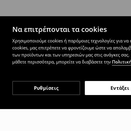
Μπορείτε να επιστρέψετε τα προϊόντα δωρεάν
επιστροφής (δεν ισχύει για συγκεκριμένα αναβ
⟶
Λεπτομέρειες κανόνων επιστροφής
Να επιτρέπονται τα cookies
Χρησιμοποιούμε cookies ή παρόμοιες τεχνολογίες για να
cookies, μας επιτρέπετε να φροντίζουμε ώστε να απολαμ
των προϊόντων και των υπηρεσιών μας στις ανάγκες σας. 
μάθετε περισσότερα, μπορείτε να διαβάσετε την
Πολιτική
Ρυθμίσεις
Εντάξει