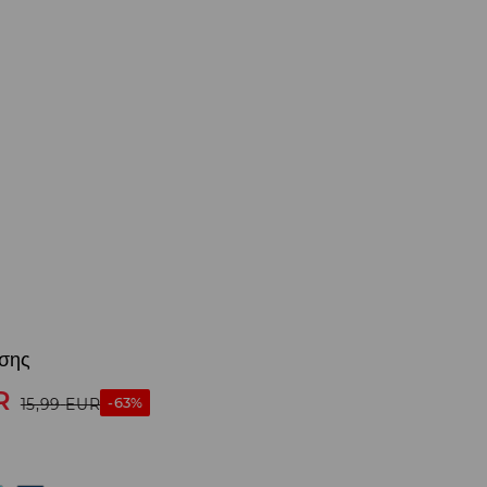
σης
R
-63%
15,99
EUR