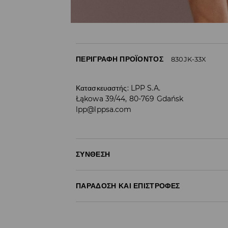
ΠΕΡΙΓΡΑΦΉ ΠΡΟΪΌΝΤΟΣ
830JK-33X
Κατασκευαστής
:
LPP S.A.
Łąkowa 39/44, 80-769 Gdańsk
lpp@lppsa.com
ΣΎΝΘΕΣΗ
92% ΠΟΛΥΕΣΤΕΡΑΣ, 8% ΕΛΑΣΤΑΝ
ΠΑΡΆΔΟΣΗ ΚΑΙ ΕΠΙΣΤΡΟΦΈΣ
Πολιτική αποστολών