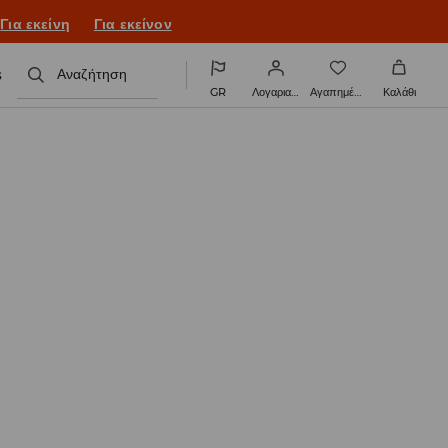
ονιά με νέο look!
Για εκείνη
Για εκείνον
s
Αναζήτηση
GR
Λογαριασμός
Αγαπημένα
Καλάθι