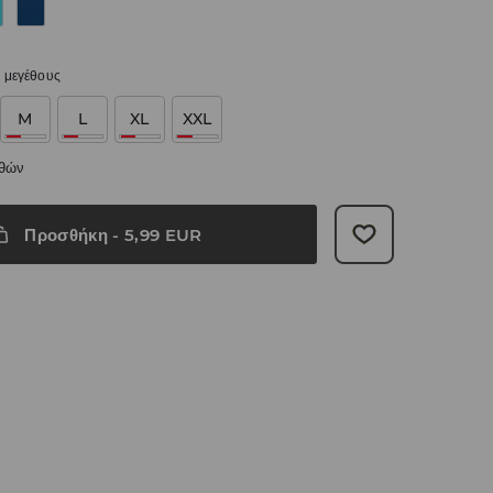
 μεγέθους
M
L
XL
XXL
εθών
Προσθήκη
-
5,99
EUR