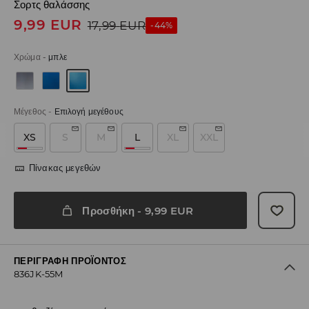
Σορτς θαλάσσης
9,99
EUR
17,99
EUR
-44%
Χρώμα
-
μπλε
Μέγεθος
-
Επιλογή μεγέθους
XS
S
M
L
XL
XXL
Πίνακας μεγεθών
Προσθήκη
-
9,99
EUR
ΠΕΡΙΓΡΑΦΉ ΠΡΟΪΌΝΤΟΣ
836JK-55M