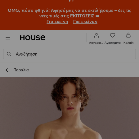
BACK TO SCHOOL
📒
Οι καλύτερες ιστορίες ξεκινούν πριν
χτυπήσει το πρώτο κουδούνι. Ξεκίνα τη σχολική χρονιά με
νέο look!
Για εκείνη
Για εκείνον
Αγαπημένα
Λογαριασμός
Καλάθι
Αναζήτηση
Παραλια