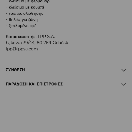
κλείσιμο με φερμουάρ
κλείσιμο με κουμπί
τσέπες ολίσθησης
θηλιές για ζώνη
ξεπλυμένο εφέ
Κατασκευαστής
:
LPP S.A.
Łąkowa 39/44, 80-769 Gdańsk
lpp@lppsa.com
ΣΎΝΘΕΣΗ
ΠΑΡΆΔΟΣΗ ΚΑΙ ΕΠΙΣΤΡΟΦΈΣ
99% ΒΑΜΒΑΚΙ, 1% ΕΛΑΣΤΑΝ
Πολιτική αποστολών
Δωρεάν αποστολή από 40 EUR | Δωρεάν επιστροφή