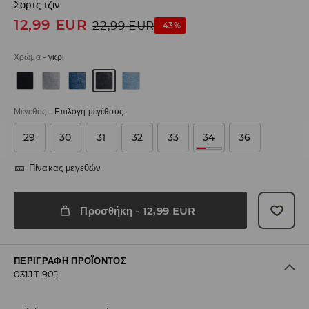
Σορτς τζιν
12,99
EUR
22,99
EUR
-43%
Χρώμα
-
γκρι
Μέγεθος
-
Επιλογή μεγέθους
29
30
31
32
33
34
36
Πίνακας μεγεθών
Προσθήκη
-
12,99
EUR
ΠΕΡΙΓΡΑΦΉ ΠΡΟΪΌΝΤΟΣ
031JT-90J