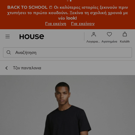
BACK TO SCHOOL
📒
Οι καλύτερες ιστορίες ξεκινούν πριν
χτυπήσει το πρώτο κουδούνι. Ξεκίνα τη σχολική χρονιά με
νέο look!
Για εκείνη
Για εκείνον
Αγαπημένα
Λογαριασμός
Καλάθι
Αναζήτηση
Τζιν παντελονια