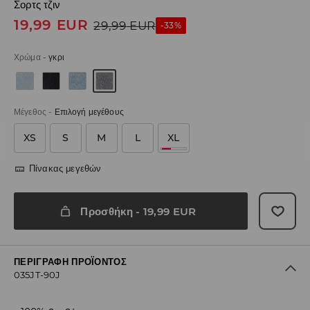
Σορτς τζιν
19,99
EUR
29,99
EUR
-33%
Χρώμα
-
γκρι
Μέγεθος
-
Επιλογή μεγέθους
XS
S
M
L
XL
Πίνακας μεγεθών
Προσθήκη
-
19,99
EUR
ΠΕΡΙΓΡΑΦΉ ΠΡΟΪΌΝΤΟΣ
035JT-90J