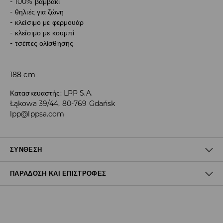
100% βαμβάκι
θηλιές για ζώνη
κλείσιμο με φερμουάρ
κλείσιμο με κουμπί
τσέπες ολίσθησης
188 cm
Κατασκευαστής
:
LPP S.A.
Łąkowa 39/44, 80-769 Gdańsk
lpp@lppsa.com
ΣΎΝΘΕΣΗ
ΠΑΡΆΔΟΣΗ ΚΑΙ ΕΠΙΣΤΡΟΦΈΣ
100% ΒΑΜΒΑΚΙ
Πολιτική αποστολών