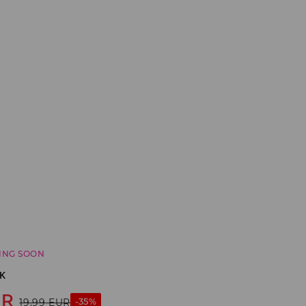
ING SOON
κ
UR
-35%
19,99
EUR