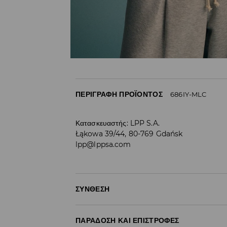
ΠΕΡΙΓΡΑΦΉ ΠΡΟΪΌΝΤΟΣ
686IY-MLC
Κατασκευαστής
:
LPP S.A.
Łąkowa 39/44, 80-769 Gdańsk
lpp@lppsa.com
ΣΎΝΘΕΣΗ
ΠΑΡΆΔΟΣΗ ΚΑΙ ΕΠΙΣΤΡΟΦΈΣ