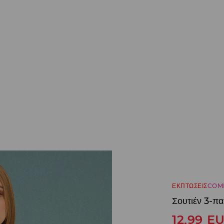
ΕΚΠΤΩΣΕΙΣ
COM
Σουτιέν 3-πα
12,99
E