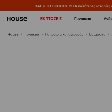
BACK TO SCHOOL
📒
Οι καλύτερες ιστορίες 
ΕΚΠΤΩΣΕΙΣ
Γυναικεια
Ανδρ
House
Γυναικεια
Παπουτσια και αξεσουάρ
Εσωρουχα