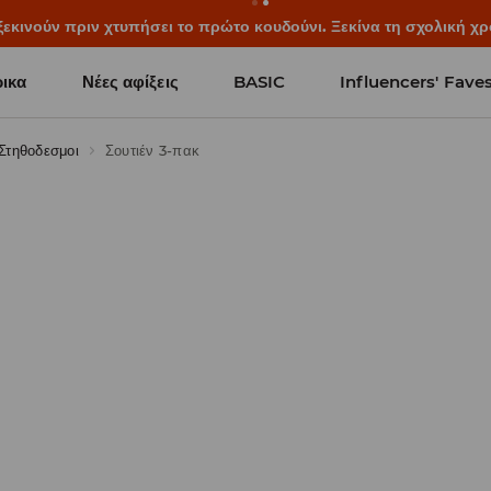
ξεκινούν πριν χτυπήσει το πρώτο κουδούνι. Ξεκίνα τη σχολική χρ
ικα
Νέες αφίξεις
BASIC
Influencers' Fave
Στηθοδεσμοι
Σουτιέν 3-πακ