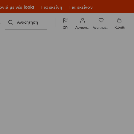
ονιά με νέο look!
Για εκείνη
Για εκείνον
s
Αναζήτηση
GR
Λογαριασμός
Αγαπημένα
Καλάθι