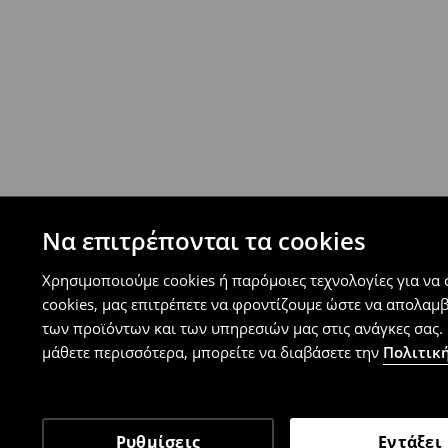
⟶
Ανακαλύψτε περισσότερες πληροφορίες
Πολιτική επιστροφών
Μπορείτε να επιστρέψετε τα προϊόντα δωρεάν
επιστροφής (δεν ισχύει για συγκεκριμένα αναβ
⟶
Λεπτομέρειες κανόνων επιστροφής
Να επιτρέπονται τα cookies
Χρησιμοποιούμε cookies ή παρόμοιες τεχνολογίες για να
cookies, μας επιτρέπετε να φροντίζουμε ώστε να απολαμ
των προϊόντων και των υπηρεσιών μας στις ανάγκες σας. 
μάθετε περισσότερα, μπορείτε να διαβάσετε την
Πολιτική
Ρυθμίσεις
Εντάξει