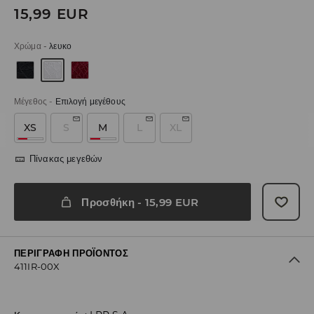
15,99
EUR
Χρώμα
-
λευκο
Μέγεθος
-
Επιλογή μεγέθους
XS
S
M
L
XL
Πίνακας μεγεθών
Προσθήκη
-
15,99
EUR
ΠΕΡΙΓΡΑΦΉ ΠΡΟΪΌΝΤΟΣ
411IR-00X