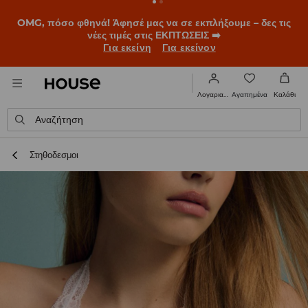
OMG, πόσο φθηνά! Άφησέ μας να σε εκπλήξουμε – δες τις
νέες τιμές στις ΕΚΠΤΩΣΕΙΣ ➡️
Για εκείνη
Για εκείνον
Αγαπημένα
Λογαριασμός
Καλάθι
Αναζήτηση
Στηθοδεσμοι