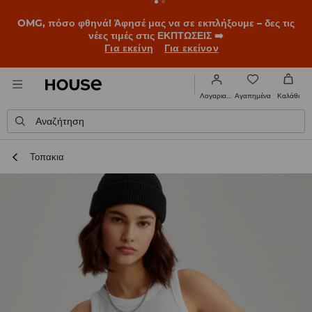
BACK TO SCHOOL
📒
Οι καλύτερες ιστορίες ξεκινούν πριν
χτυπήσει το πρώτο κουδούνι. Ξεκίνα τη σχολική χρονιά με
νέο look!
Για εκείνη
Για εκείνον
Αγαπημένα
Λογαριασμός
Καλάθι
Αναζήτηση
Τοπακια