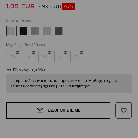
1,99
EUR
7,99
EUR
-75%
Χρώμα
-
λευκο
Μέγεθος
(εξαντλήθηκε)
XS
S
M
L
XL
Πίνακας μεγεθών
Το προϊόν δεν είναι προς το παρόν διαθέσιμο. Επιλέξτε το για να
λάβετε ειδοποίηση σχετικά με τη διαθεσιμότητα.
ΕΙΔΟΠΟΙΉΣΤΕ ΜΕ