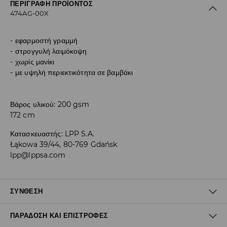
ΠΕΡΙΓΡΑΦΉ ΠΡΟΪΌΝΤΟΣ
474AG-00X
εφαρμοστή γραμμή
στρογγυλή λαιμόκοψη
χωρίς μανίκι
με υψηλή περιεκτικότητα σε βαμβάκι
Βάρος υλικού: 200 gsm
172 cm
Κατασκευαστής
:
LPP S.A.
Łąkowa 39/44, 80-769 Gdańsk
lpp@lppsa.com
ΣΎΝΘΕΣΗ
ΠΑΡΆΔΟΣΗ ΚΑΙ ΕΠΙΣΤΡΟΦΈΣ
Ύφασμα I
:
95% ΒΑΜΒΑΚΙ, 5% ΕΛΑΣΤΑΝ