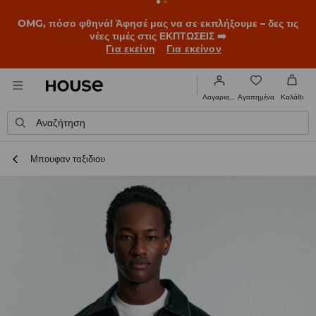
OMG, πόσο φθηνά! Άφησέ μας να σε εκπλήξουμε – δες τις
νέες τιμές στις ΕΚΠΤΩΣΕΙΣ ➡️
Για εκείνη
Για εκείνον
Αγαπημένα
Λογαριασμός
Καλάθι
Αναζήτηση
Μπουφαν ταξιδιου