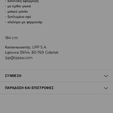
κανονική εφαρμογή
με όρθιο γιακά
μακρύ μανίκι
ξεπλυμένο εφέ
κλείσιμο με φερμουάρ
184 cm
Κατασκευαστής
:
LPP S.A.
Łąkowa 39/44, 80-769 Gdańsk
lpp@lppsa.com
ΣΎΝΘΕΣΗ
ΠΑΡΆΔΟΣΗ ΚΑΙ ΕΠΙΣΤΡΟΦΈΣ
100% ΠΟΛΥΟΥΡΕΘΑΝΗ
Πολιτική αποστολών