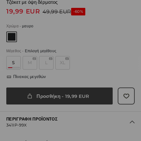
Τζάκετ με όψη δέρματος
19,99
EUR
49,99
EUR
-60%
Χρώμα
-
μαυρο
Μέγεθος
-
Επιλογή μεγέθους
S
M
L
XL
Πίνακας μεγεθών
Προσθήκη
-
19,99
EUR
ΠΕΡΙΓΡΑΦΉ ΠΡΟΪΌΝΤΟΣ
341IP-99X