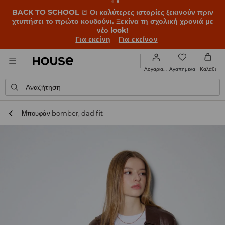
BACK TO SCHOOL
📒
Οι καλύτερες ιστορίες ξεκινούν πριν
χτυπήσει το πρώτο κουδούνι. Ξεκίνα τη σχολική χρονιά με
νέο look!
Για εκείνη
Για εκείνον
Αγαπημένα
Λογαριασμός
Καλάθι
Αναζήτηση
Μπουφάν bomber, dad fit