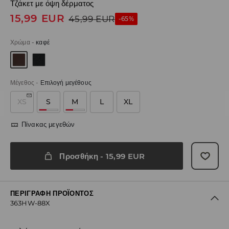
Τζάκετ με όψη δέρματος
15,99
EUR
45,99
EUR
-65%
Χρώμα
-
καφέ
Μέγεθος
-
Επιλογή μεγέθους
XS
S
M
L
XL
Πίνακας μεγεθών
Προσθήκη
-
15,99
EUR
ΠΕΡΙΓΡΑΦΉ ΠΡΟΪΌΝΤΟΣ
363HW-88X