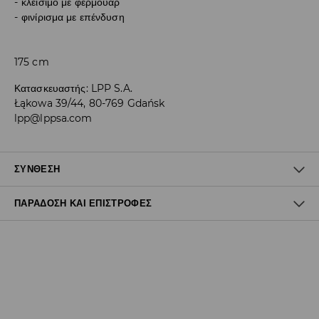
κλείσιμο με φερμουάρ
φινίρισμα με επένδυση
175 cm
Κατασκευαστής
:
LPP S.A.
Łąkowa 39/44, 80-769 Gdańsk
lpp@lppsa.com
ΣΎΝΘΕΣΗ
ΠΑΡΆΔΟΣΗ ΚΑΙ ΕΠΙΣΤΡΟΦΈΣ
100% ΠΟΛΥΟΥΡΕΘΑΝΗ
Πολιτική αποστολών
Δωρεάν αποστολή από 40 EUR | Δωρεάν επιστροφή