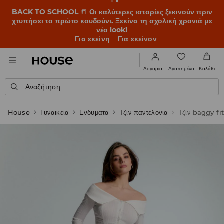
BACK TO SCHOOL
📒
Οι καλύτερες ιστορίες ξεκινούν πριν
χτυπήσει το πρώτο κουδούνι. Ξεκίνα τη σχολική χρονιά με
νέο look!
Για εκείνη
Για εκείνον
Αγαπημένα
Λογαριασμός
Καλάθι
Αναζήτηση
House
Γυναικεια
Ενδυματα
Τζιν παντελονια
Τζιν baggy fi