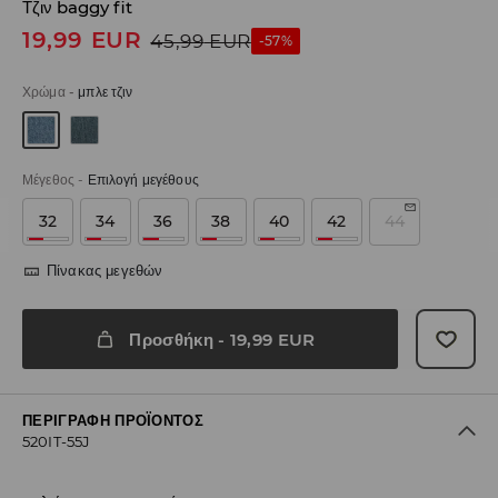
Τζιν baggy fit
19,99
EUR
45,99
EUR
-57%
Χρώμα
-
μπλε τζιν
Μέγεθος
-
Επιλογή μεγέθους
32
34
36
38
40
42
44
Πίνακας μεγεθών
Προσθήκη
-
19,99
EUR
ΠΕΡΙΓΡΑΦΉ ΠΡΟΪΌΝΤΟΣ
520IT-55J