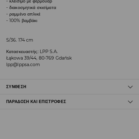
κλείσιμο με φερμουάρ
διακοσμητικά σκισίματα
ραμμένο απλικέ
100% βαμβάκι
S/36. 174 cm
Κατασκευαστής
:
LPP S.A.
Łąkowa 39/44, 80-769 Gdańsk
lpp@lppsa.com
ΣΎΝΘΕΣΗ
ΠΑΡΆΔΟΣΗ ΚΑΙ ΕΠΙΣΤΡΟΦΈΣ
100% ΒΑΜΒΑΚΙ
Πολιτική αποστολών
Δωρεάν αποστολή από 40 EUR | Δωρεάν επιστροφή