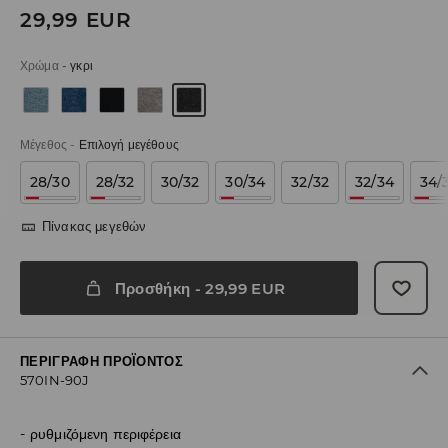
29,99
EUR
Χρώμα
-
γκρι
Μέγεθος
-
Επιλογή μεγέθους
28/30
28/32
30/32
30/34
32/32
32/34
34/
Πίνακας μεγεθών
Προσθήκη
-
29,99
EUR
ΠΕΡΙΓΡΑΦΉ ΠΡΟΪΌΝΤΟΣ
570IN-90J
ρυθμιζόμενη περιφέρεια