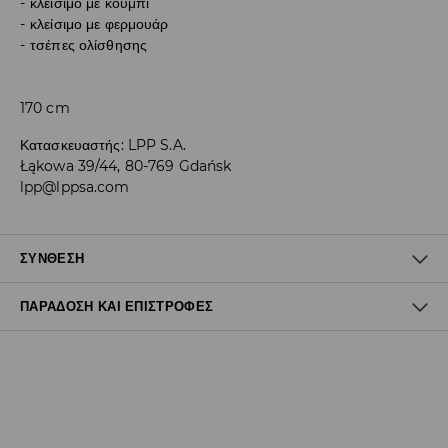
κλείσιμο με κουμπί
κλείσιμο με φερμουάρ
τσέπες ολίσθησης
170 cm
Κατασκευαστής
:
LPP S.A.
Łąkowa 39/44, 80-769 Gdańsk
lpp@lppsa.com
ΣΎΝΘΕΣΗ
ΠΑΡΆΔΟΣΗ ΚΑΙ ΕΠΙΣΤΡΟΦΈΣ
1
Πολιτική αποστολών
Δωρεάν αποστολή από 40 EUR | Δωρεάν επιστροφή