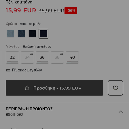
Τζιν καμπάνα
15,99
EUR
35,99
EUR
-56%
Χρώμα
-
ναυτικο μπλε
Μέγεθος
-
Επιλογή μεγέθους
32
34
36
38
40
Πίνακας μεγεθών
Προσθήκη
-
15,99
EUR
ΠΕΡΙΓΡΑΦΉ ΠΡΟΪΌΝΤΟΣ
896II-59J