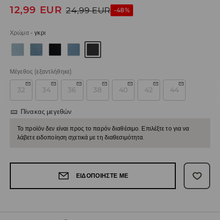
12,99
EUR
24,99
EUR
-48%
Χρώμα
-
γκρι
Μέγεθος
(εξαντλήθηκε)
32
34
36
38
40
42
44
Πίνακας μεγεθών
Το προϊόν δεν είναι προς το παρόν διαθέσιμο. Επιλέξτε το για να
λάβετε ειδοποίηση σχετικά με τη διαθεσιμότητα.
ΕΙΔΟΠΟΙΉΣΤΕ ΜΕ