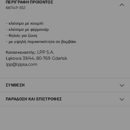
ΠΕΡΙΓΡΑΦΉ ΠΡΟΪΌΝΤΟΣ
6674P-55J
κλείσιμο με κουμπί
κλείσιμο με φερμουάρ
θηλιές για ζώνη
με υψηλή περιεκτικότητα σε βαμβάκι
Κατασκευαστής
:
LPP S.A.
Łąkowa 39/44, 80-769 Gdańsk
lpp@lppsa.com
ΣΎΝΘΕΣΗ
ΠΑΡΆΔΟΣΗ ΚΑΙ ΕΠΙΣΤΡΟΦΈΣ
Ύφασμα I
:
99% COTTON, 1% ELASTANE
MACHINE WASH AT MAX.TEMP. 30° C - NORMAL PROCESS
Πολιτική αποστολών
DO NOT BLEACH
Δωρεάν αποστολή από 40 EUR | Δωρεάν επιστροφή