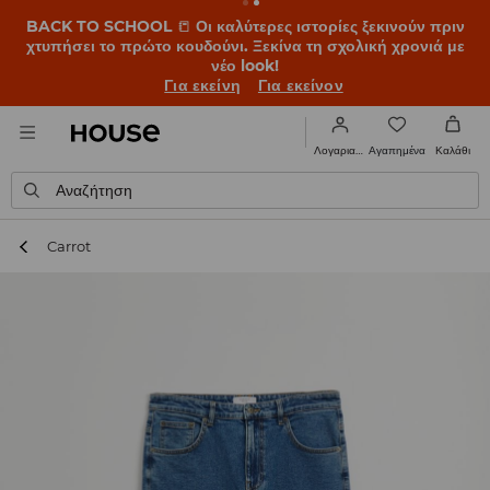
BACK TO SCHOOL
📒
Οι καλύτερες ιστορίες ξεκινούν πριν
χτυπήσει το πρώτο κουδούνι. Ξεκίνα τη σχολική χρονιά με
νέο look!
Για εκείνη
Για εκείνον
Αγαπημένα
Λογαριασμός
Καλάθι
Αναζήτηση
Carrot