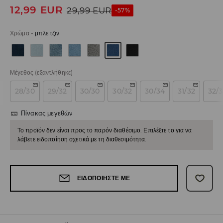
12,99
EUR
29,99
EUR
-57%
Χρώμα
-
μπλε τζιν
Μέγεθος
(εξαντλήθηκε)
28/30
29/32
30/30
30/32
30/34
31/32
32/
Πίνακας μεγεθών
Το προϊόν δεν είναι προς το παρόν διαθέσιμο. Επιλέξτε το για να
λάβετε ειδοποίηση σχετικά με τη διαθεσιμότητα.
ΕΙΔΟΠΟΙΉΣΤΕ ΜΕ