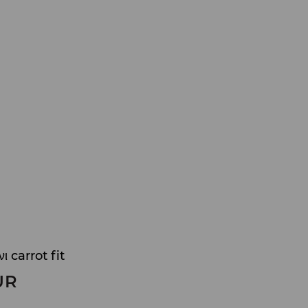
ι carrot fit
UR