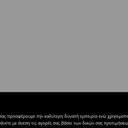
ή
(
4 - 9 εργάσιμες ημέρες
):
 εντός 30 ημερών με μόνο έξοδα
αλλόμενα προϊόντα).
 σας προσφέρουμε την καλύτερη δυνατή εμπειρία ενώ χρησιμοπο
βάνετε με άνεση τις αγορές σας βάσει των δικών σας προτιμήσ