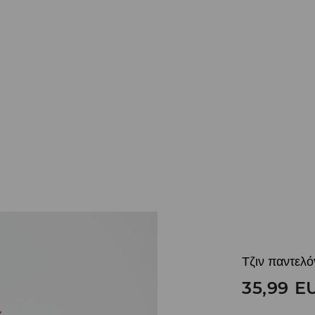
Τζιν παντελόν
35,99
E