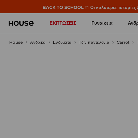
BACK TO SCHOOL
📒
Οι καλύτερες ιστορίες 
ΕΚΠΤΩΣΕΙΣ
Γυναικεια
Ανδρ
House
Ανδρικα
Ενδυματα
Τζιν παντελονια
Carrot