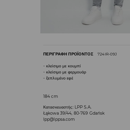
ΠΕΡΙΓΡΑΦΉ ΠΡΟΪΌΝΤΟΣ
724IR-09J
κλείσιμο με κουμπί
κλείσιμο με φερμουάρ
ξεπλυμένο εφέ
184 cm
Κατασκευαστής
:
LPP S.A.
Łąkowa 39/44, 80-769 Gdańsk
lpp@lppsa.com