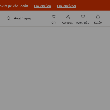
ονιά με νέο look!
Για εκείνη
Για εκείνον
s
Αναζήτηση
GR
Λογαριασμός
Αγαπημένα
Καλάθι