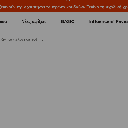
ξεκινούν πριν χτυπήσει το πρώτο κουδούνι. Ξεκίνα τη σχολική χρ
ικα
Νέες αφίξεις
BASIC
Influencers' Fave
Τζιν παντελόνι carrot fit