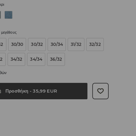
κρι
 μεγέθους
32
30/30
30/32
30/34
31/32
32/32
32
34/32
34/34
36/32
εθών
Προσθήκη
-
35,99
EUR