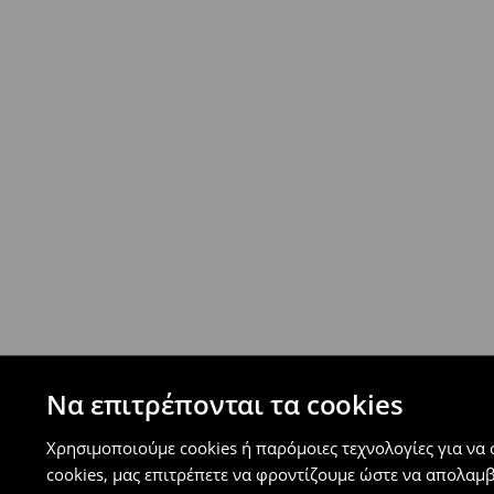
Επιστροφή ταχυμετάφορα - ανατακταβλητ
- Έως 40 EUR -
4.99 EUR
- Από 40 EUR -
ΔΩΡΕΑΝ
-
μεγιστο όριο συνόλου παραγγελιών 500 EUR
⟶
Ανακαλύψτε περισσότερες πληροφορίες
Πολιτική επιστροφών
Μπορείτε να επιστρέψετε τα προϊόντα δωρεάν
επιστροφής (δεν ισχύει για συγκεκριμένα αναβ
⟶
Λεπτομέρειες κανόνων επιστροφής
Να επιτρέπονται τα cookies
Χρησιμοποιούμε cookies ή παρόμοιες τεχνολογίες για να
cookies, μας επιτρέπετε να φροντίζουμε ώστε να απολαμ