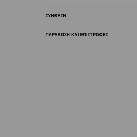
ΣΎΝΘΕΣΗ
ΠΑΡΆΔΟΣΗ ΚΑΙ ΕΠΙΣΤΡΟΦΈΣ
Πολιτική αποστολών
Δωρεάν αποστολή από 40 EUR | Δωρεάν επι
Σημειώστε παράδοση
(
4 - 9 εργάσιμες ημέρ
- Έως 40 EUR -
3.99 EUR
- Από 40 EUR -
ΔΩΡΕΑΝ
- Ελαχιστοποιημένη πληρωμή
Επιστροφή ταχυμετάφορα
(
4 - 9 εργάσιμες 
- Έως 40 EUR -
4.99 EUR
- Από 40 EUR -
ΔΩΡΕΑΝ
- Ελαχιστοποιημένη πληρωμή