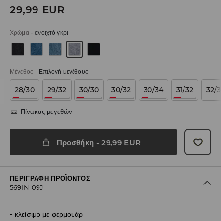
29,99
EUR
Χρώμα
-
ανοιχτό γκρι
Μέγεθος
-
Επιλογή μεγέθους
28/30
29/32
30/30
30/32
30/34
31/32
32/
Πίνακας μεγεθών
Προσθήκη
-
29,99
EUR
ΠΕΡΙΓΡΑΦΉ ΠΡΟΪΌΝΤΟΣ
569IN-09J
κλείσιμο με φερμουάρ