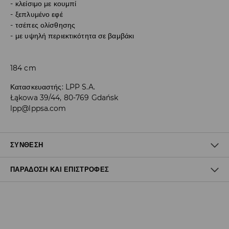
κλείσιμο με κουμπί
ξεπλυμένο εφέ
τσέπες ολίσθησης
με υψηλή περιεκτικότητα σε βαμβάκι
184 cm
Κατασκευαστής
:
LPP S.A.
Łąkowa 39/44, 80-769 Gdańsk
lpp@lppsa.com
ΣΎΝΘΕΣΗ
ΠΑΡΆΔΟΣΗ ΚΑΙ ΕΠΙΣΤΡΟΦΈΣ
99% ΒΑΜΒΑΚΙ, 1% ΕΛΑΣΤΑΝ
Πολιτική αποστολών
Δωρεάν αποστολή από 40 EUR | Δωρεάν επιστροφή