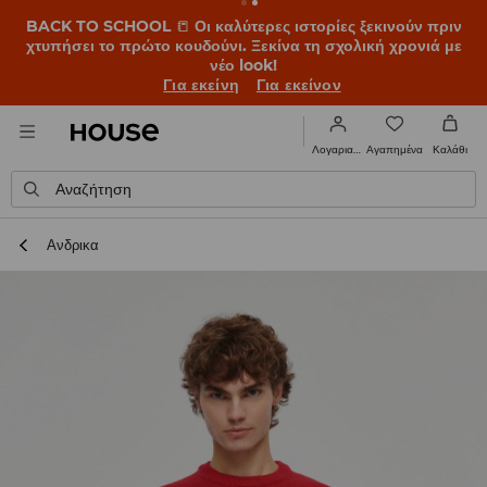
BACK TO SCHOOL
📒
Οι καλύτερες ιστορίες ξεκινούν πριν
χτυπήσει το πρώτο κουδούνι. Ξεκίνα τη σχολική χρονιά με
νέο look!
Για εκείνη
Για εκείνον
Αγαπημένα
Λογαριασμός
Καλάθι
Αναζήτηση
Ανδρικα