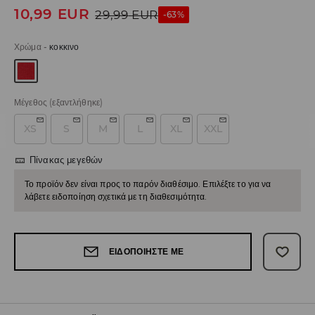
10,99
EUR
29,99
EUR
-63%
Χρώμα
-
κοκκινο
Μέγεθος
(εξαντλήθηκε)
XS
S
M
L
XL
XXL
Πίνακας μεγεθών
Το προϊόν δεν είναι προς το παρόν διαθέσιμο. Επιλέξτε το για να
λάβετε ειδοποίηση σχετικά με τη διαθεσιμότητα.
ΕΙΔΟΠΟΙΉΣΤΕ ΜΕ