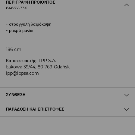
ΠΕΡΙΓΡΑΦΉ ΠΡΟΪΌΝΤΟΣ
6466Y-33X
στρογγυλή λαιμόκοψη
μακρύ μανίκι
186 cm
Κατασκευαστής
:
LPP S.A.
Łąkowa 39/44, 80-769 Gdańsk
lpp@lppsa.com
ΣΎΝΘΕΣΗ
ΠΑΡΆΔΟΣΗ ΚΑΙ ΕΠΙΣΤΡΟΦΈΣ
Ύφασμα I
:
100% ΑΚΡΥΛΙΚΟ
ΠΛΥΝΤΗΡΙΟ ΣΤΗ ΜΕΓ. ΘΕΡΜΟΚΡΑΣΙΑ 30° C - ΚΑΝΟΝΙΚΗ
Πολιτική αποστολών
ΔΙΑΔΙΚΑΣΙΑ