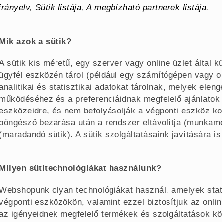
irányelv
,
Sütik listája
,
A megbízható partnerek listája
.
Mik azok a sütik?
A sütik kis méretű, egy szerver vagy online üzlet által 
ügyfél eszközén tárol (például egy számítógépen vagy ok
analitikai és statisztikai adatokat tárolnak, melyek elen
működéséhez és a preferenciáidnak megfelelő ajánlatok 
eszközeidre, és nem befolyásolják a végponti eszköz kon
böngésző bezárása után a rendszer eltávolítja (munkam
(maradandó sütik). A sütik szolgáltatásaink javítására i
Milyen sütitechnológiákat használunk?
Webshopunk olyan technológiákat használ, amelyek stati
végponti eszközökön, valamint ezzel biztosítjuk az onlin
az igényeidnek megfelelő termékek és szolgáltatások kö