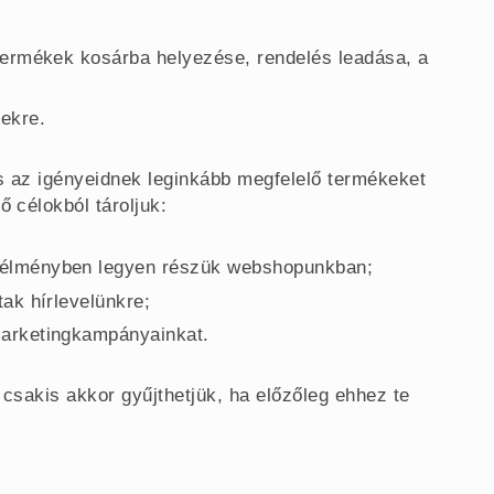
 termékek kosárba helyezése, rendelés leadása, a
ekre.
és az igényeidnek leginkább megfelelő termékeket
ő célokból tároljuk:
i élményben legyen részük webshopunkban;
tak hírlevelünkre;
marketingkampányainkat.
t csakis akkor gyűjthetjük, ha előzőleg ehhez te