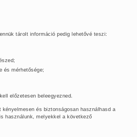
nnük tárolt információ pedig lehetővé teszi:
észed;
se és mérhetősége;
kell előzetesen beleegyezned.
tt kényelmesen és biztonságosan használhasd a
t is használunk, melyekkel a következő