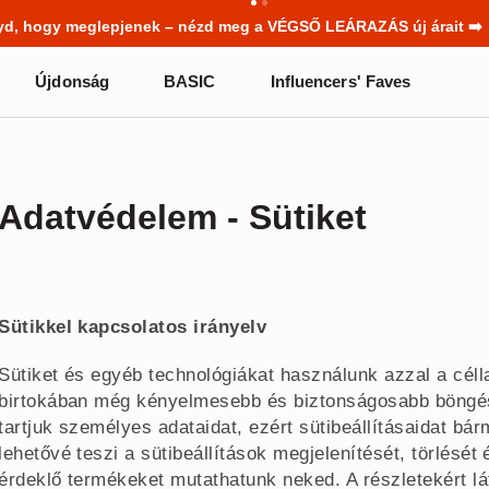
netek már a becsengetés előtt elkezdődnek. Kezdd a tanévet egy új
Újdonság
BASIC
Influencers' Faves
Adatvédelem - Sütiket
Sütikkel kapcsolatos irányelv
Sütiket és egyéb technológiákat használunk azzal a célla
birtokában még kényelmesebb és biztonságosabb böngés
tartjuk személyes adataidat, ezért sütibeállításaidat b
lehetővé teszi a sütibeállítások megjelenítését, törlését
érdeklő termékeket mutathatunk neked. A részletekért l