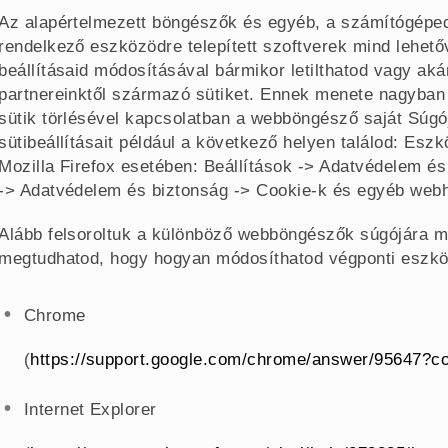
Az alapértelmezett böngészők és egyéb, a számítógéped
rendelkező eszközödre telepített szoftverek mind lehetőv
beállításaid módosításával bármikor letilthatod vagy ak
partnereinktől származó sütiket. Ennek menete nagyban 
sütik törlésével kapcsolatban a webböngésző saját Súgój
sütibeállításait például a következő helyen találod: Esz
Mozilla Firefox esetében: Beállítások -> Adatvédelem é
-> Adatvédelem és biztonság -> Cookie-k és egyéb web
Alább felsoroltuk a különböző webböngészők súgójára mut
megtudhatod, hogy hogyan módosíthatod végponti eszköz
Chrome
(
https://support.google.com/chrome/answer/95647?
Internet Explorer