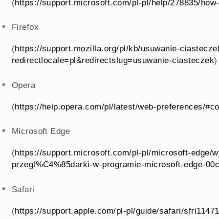
(
https://support.microsoft.com/pl-pl/help/278835/how-t
Firefox
(
https://support.mozilla.org/pl/kb/usuwanie-ciastecze
redirectlocale=pl&redirectslug=usuwanie-ciasteczek
)
Opera
(
https://help.opera.com/pl/latest/web-preferences/#c
Microsoft Edge
(
https://support.microsoft.com/pl-pl/microsoft-edge/
przegl%C4%85darki-w-programie-microsoft-edge-00
Safari
(
https://support.apple.com/pl-pl/guide/safari/sfri114