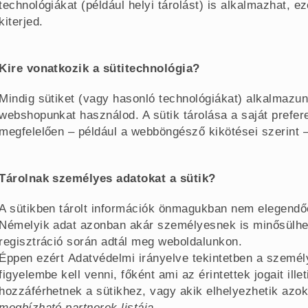
technológiákat (például helyi tárolást) is alkalmazhat, ez
kiterjed.
Kire vonatkozik a sütitechnológia?
Mindig sütiket (vagy hasonló technológiákat) alkalmazu
webshopunkat használod. A sütik tárolása a saját prefer
megfelelően – például a webböngésző kikötései szerint –
Tárolnak személyes adatokat a sütik?
A sütikben tárolt információk önmagukban nem elegendő
Némelyik adat azonban akár személyesnek is minősülhet
regisztráció során adtál meg weboldalunkon.
Éppen ezért Adatvédelmi irányelve tekintetben a személ
figyelembe kell venni, főként ami az érintettek jogait ille
hozzáférhetnek a sütikhez, vagy akik elhelyezhetik azok
megbízható partnerek listája
.