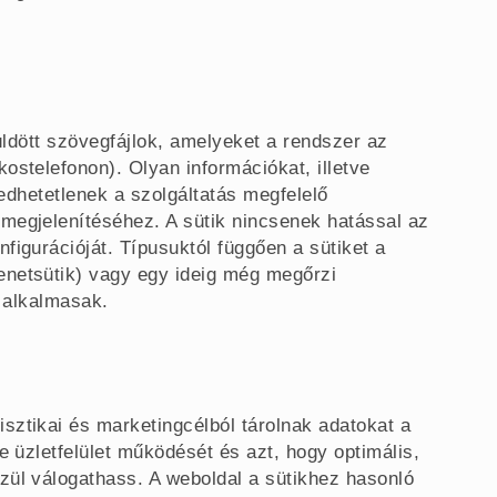
küldött szövegfájlok, amelyeket a rendszer az
ostelefonon). Olyan információkat, illetve
gedhetetlenek a szolgáltatás megfelelő
megjelenítéséhez. A sütik nincsenek hatással az
figurációját. Típusuktól függően a sütiket a
enetsütik) vagy egy ideig még megőrzi
s alkalmasak.
sztikai és marketingcélból tárolnak adatokat a
e üzletfelület működését és azt, hogy optimális,
zül válogathass. A weboldal a sütikhez hasonló