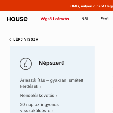
BACK TO SCHOOL
📒
A legjobb törté
Végső Leárazás
Női
Férfi
LÉPJ VISSZA
Népszerű
Árleszállítás – gyakran ismételt
kérdések
Rendeléskövetés
30 nap az ingyenes
visszaküldésre