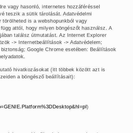
re vagy hasonló, internetes hozzáféréssel
é teszik a sütik tárolását. Adatvédelmi
ár törölheted is a webshopunkból vagy
függ attól, hogy milyen böngészőt használsz. A
ában találsz útmutatást. Az Internet Explorer
közök -> Internetbeállítások -> Adatvédelem;
s biztonság; Google Chrome esetében: Beállítások
helyadatok.
ató hivatkozásokat (itt többek között azt is
eiden a böngésző beállításait):
co=GENIE.Platform%3DDesktop&hl=pl
)