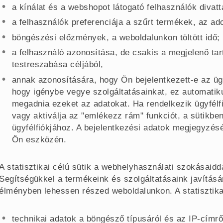
a kínálat és a webshopot látogató felhasználók diva
a felhasználók preferenciája a szűrt termékek, az ad
böngészési előzmények, a weboldalunkon töltött idő;
a felhasználó azonosítása, de csakis a megjelenő tar
testreszabása céljából,
annak azonosítására, hogy Ön bejelentkezett-e az ügy
hogy igénybe vegye szolgáltatásainkat, ez automatiku
megadnia ezeket az adatokat. Ha rendelkezik ügyfélfi
vagy aktiválja az "emlékezz rám" funkciót, a sütikbe
ügyfélfiókjához. A bejelentkezési adatok megjegyzéséé
Ön eszközén.
A statisztikai célú sütik a webhelyhasználati szokásaidda
Segítségükkel a termékeink és szolgáltatásaink javításá
élményben lehessen részed weboldalunkon. A statisztika
technikai adatok a böngésző típusáról és az IP-címrő