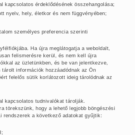
ttal kapcsolatos érdeklődésének összehangolása;
ott nyelv, hely, életkor és nem függvényében;
talom személyes preferencia szerinti
félfiókjába. Ha újra meglátogatja a weboldalt,
san felismerésre kerül, és nem kell újra
ókkal az üzletünkben, és be van jelentkezve,
n tárolt információk hozzáadódnak az Ön
rt felelős sütik korlátozott ideig tárolódnak az
l kapcsolatos tudnivalókat tárolják.
ra törekszünk, hogy a lehető legjobb böngészési
i rendszerek a következő adatokat gyűjtik:
l;