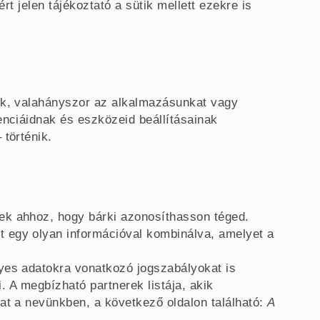
ért jelen tájékoztató a sütik mellett ezekre is
nk, valahányszor az alkalmazásunkat vagy
enciáidnak és eszközeid beállításainak
 történik.
ek ahhoz, hogy bárki azonosíthasson téged.
 egy olyan információval kombinálva, amelyet a
yes adatokra vonatkozó jogszabályokat is
ti. A megbízható partnerek listája, akik
at a nevünkben, a következő oldalon található:
A