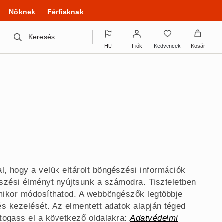
 outfittel!
Nőknek
Férfiaknak
Keresés
HU
Fiók
Kedvencek
Kosár
l, hogy a velük eltárolt böngészési információk
zési élményt nyújtsunk a számodra. Tiszteletben
ármikor módosíthatod. A webböngészők legtöbbje
 és kezelését. Az elmentett adatok alapján téged
átogass el a következő oldalakra:
Adatvédelmi