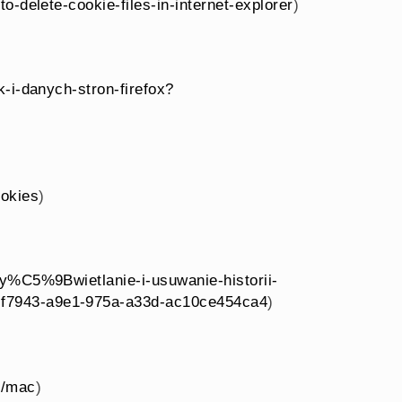
o-delete-cookie-files-in-internet-explorer
)
k-i-danych-stron-firefox?
ookies
)
wy%C5%9Bwietlanie-i-usuwanie-historii-
cf7943-a9e1-975a-a33d-ac10ce454ca4
)
71/mac
)