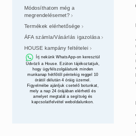
Módosíthatom még a
megrendelésemet?
Termékek elérhetősége
ÁFA számla/Vásárlás igazolása
HOUSE kampány feltételei
Írj nekünk WhatsApp-on keresztül
Üdvözli a House. Ezúton tájékoztatjuk,
hogy ügyfélszolgálatunk minden
munkanap hétfőtől péntekig reggel 10
órától délután 4 óráig üzemel.
Figyelmébe ajánljuk csetelő botunkat,
mely a nap 24 órájában elérhető és
amelyet megtalál a segítség és
kapcsolatfelvétel weboldalunkon.