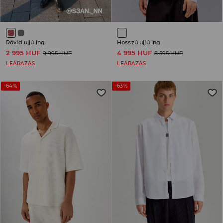
Rövid ujjú ing
Hosszú ujjú ing
2 995 HUF
4 995 HUF
9 995 HUF
8 595 HUF
LEÁRAZÁS
LEÁRAZÁS
-64%
-63%