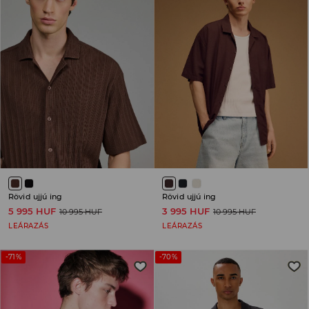
Rövid ujjú ing
Rövid ujjú ing
5 995 HUF
3 995 HUF
10 995 HUF
10 995 HUF
LEÁRAZÁS
LEÁRAZÁS
-71%
-70%