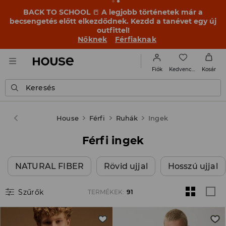
OMG, milyen olcsó! Hagyd, hogy meglepjenek – nézd
meg a VÉGSŐ LEÁRAZÁS új árait ➡️
Nőknek
Férfiaknak
Kedvencek
Fiók
Kosár
Keresés
House
Férfi
Ruhák
Ingek
Férfi ingek
NATURAL FIBER
Rövid ujjal
Hosszú ujjal
Szűrők
TERMÉKEK
:
91