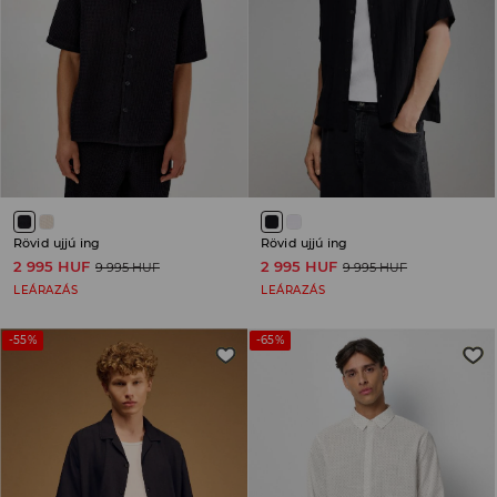
Rövid ujjú ing
Rövid ujjú ing
2 995 HUF
2 995 HUF
9 995 HUF
9 995 HUF
LEÁRAZÁS
LEÁRAZÁS
-55%
-65%