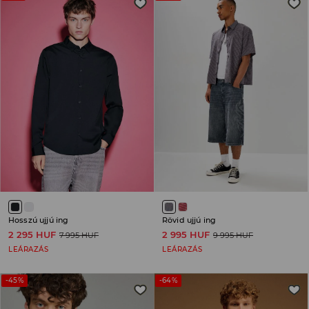
Hosszú ujjú ing
Rövid ujjú ing
2 295 HUF
2 995 HUF
7 995 HUF
9 995 HUF
LEÁRAZÁS
LEÁRAZÁS
-45%
-64%