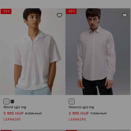
-33%
-63%
Rövid ujjú ing
Hosszú ujjú ing
5 995 HUF
2 995 HUF
8 995 HUF
7 995 HUF
LEÁRAZÁS
LEÁRAZÁS