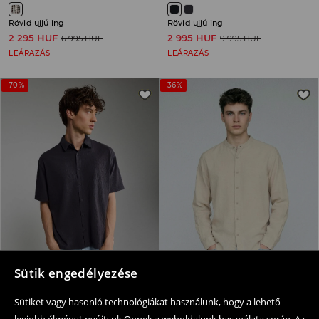
Rövid ujjú ing
Rövid ujjú ing
2 295 HUF
2 995 HUF
6 995 HUF
9 995 HUF
LEÁRAZÁS
LEÁRAZÁS
-70%
-36%
Sütik engedélyezése
Sütiket vagy hasonló technológiákat használunk, hogy a lehető
Rövid ujjú ing
Lenkeverék ing