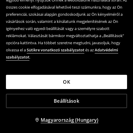
legjobb élményt nyújtsuk Önnek a weboldalunk használata során. Az
2 995 HUF
6 995 HUF
9 995 HUF
10 995 HUF
összes cookie elfogadásával lehetővé teszi számunkra, hogy az Ön
LEÁRAZÁS
LEÁRAZÁS
preferenciái, szokásai alapján gondoskodjunk az Ön kényelméről a
vásárlások során, valamint a kínálatunk megjelenítésének az Ön
-58%
-45%
igényeihez való egyedi beállítását vagy a személyre szabott
reklámokat. Választását bármikor megváltoztathatja a „Beállítások”
opcióra kattintva. Ha többet szeretne megtudni, javasoljuk, hogy
olvassa el a
Sütikre vonatkozó szabályzatot
és az
Adatvédelmi
szabályzatot
.
OK
Beállítások
Magyarország (Hungary)
Rövid ujjú ing
Ing állógallérral
3 595 HUF
5 995 HUF
8 595 HUF
10 995 HUF