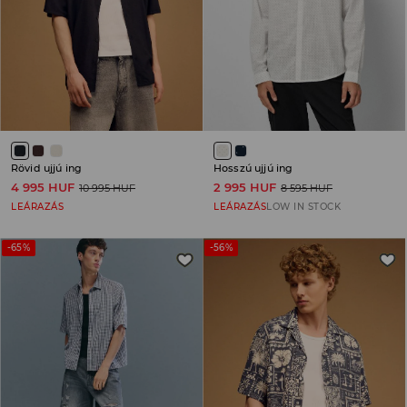
Rövid ujjú ing
Hosszú ujjú ing
4 995 HUF
2 995 HUF
10 995 HUF
8 595 HUF
LEÁRAZÁS
LEÁRAZÁS
LOW IN STOCK
-65%
-56%