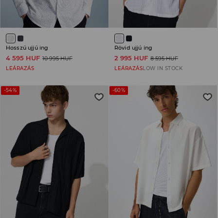
Hosszú ujjú ing
Rövid ujjú ing
4 595 HUF
2 995 HUF
10 995 HUF
8 595 HUF
LEÁRAZÁS
LEÁRAZÁS
LOW IN STOCK
-54%
-60%