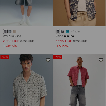
+
1
szín
Rövid ujjú ing
Rövid ujjú ing
2 995 HUF
3 995 HUF
8 595 HUF
8 995 HUF
LEÁRAZÁS
LEÁRAZÁS
-73%
-70%