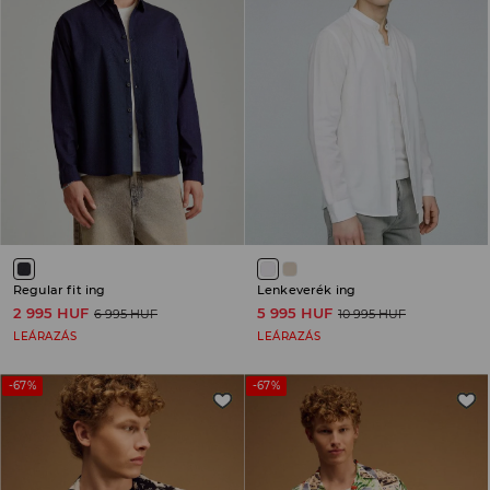
Regular fit ing
Lenkeverék ing
2 995 HUF
5 995 HUF
6 995 HUF
10 995 HUF
LEÁRAZÁS
LEÁRAZÁS
-67%
-67%