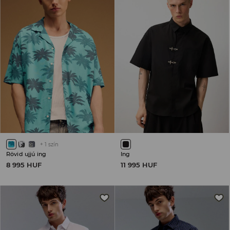
+
1
szín
Rövid ujjú ing
Ing
8 995 HUF
11 995 HUF