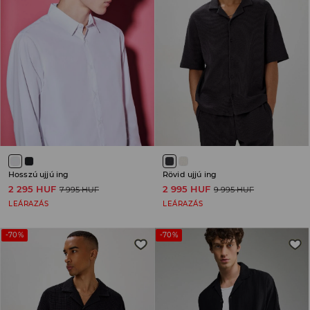
Hosszú ujjú ing
Rövid ujjú ing
2 295 HUF
2 995 HUF
7 995 HUF
9 995 HUF
LEÁRAZÁS
LEÁRAZÁS
-70%
-70%