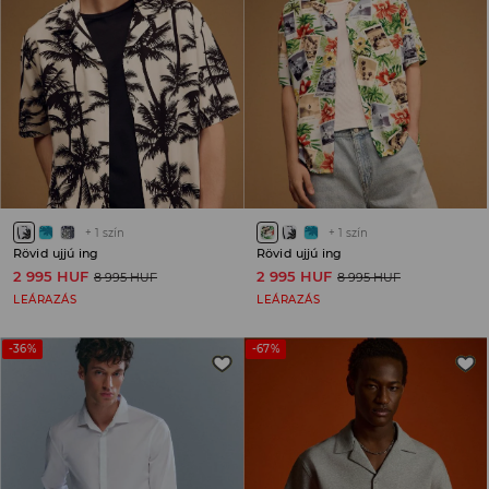
+
1
szín
+
1
szín
Rövid ujjú ing
Rövid ujjú ing
2 995 HUF
2 995 HUF
8 995 HUF
8 995 HUF
LEÁRAZÁS
LEÁRAZÁS
-36%
-67%