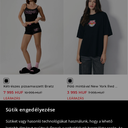
Kétrészes pizsamaszett Bratz
Póló mintával New York Red Bulls
7 995 HUF
3 995 HUF
10 995 HUF
7 995 HUF
LEÁRAZÁS
LEÁRAZÁS
Sütik engedélyezése
-35%
-71%
Sütiket vagy hasonló technológiákat használunk, hogy a lehető