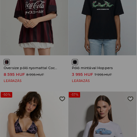
Oversize póló nyomattal Coca-Cola
Póló mintával Hoppers
8 595 HUF
3 995 HUF
8 995 HUF
7 995 HUF
LEÁRAZÁS
LEÁRAZÁS
-50%
-57%