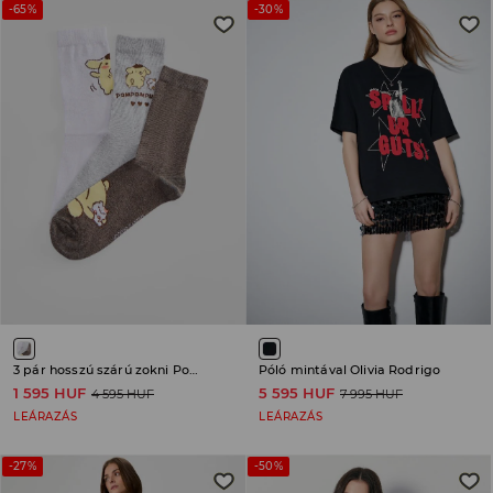
-65%
-30%
3 pár hosszú szárú zokni Pompompurin
Póló mintával Olivia Rodrigo
1 595 HUF
5 595 HUF
4 595 HUF
7 995 HUF
LEÁRAZÁS
LEÁRAZÁS
-27%
-50%