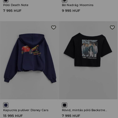
Póló Death Note
Bő Nadrág Moomins
7 995 HUF
9 995 HUF
Kapucnis pulóver Disney Cars
Rövid, mintás póló Backstreet Boys
15 995 HUF
7 995 HUF