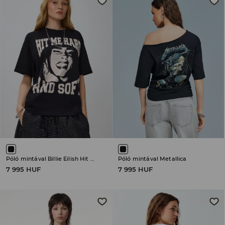
Póló mintával Billie Eilish Hit Me Hard and Soft
Póló mintával Metallica
7 995 HUF
7 995 HUF