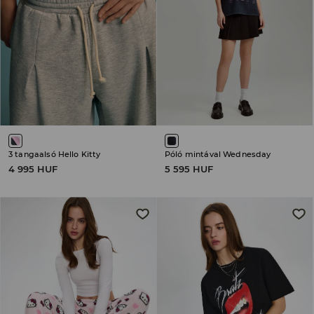
3 tangaalsó Hello Kitty
Póló mintával Wednesday
4 995 HUF
5 595 HUF