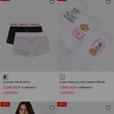
2 boxer Hello Kitty
3 pár hosszú szárú zokni Shrek
2 295 HUF
1 595 HUF
5 995 HUF
4 595 HUF
LEÁRAZÁS
LEÁRAZÁS
-63%
-65%