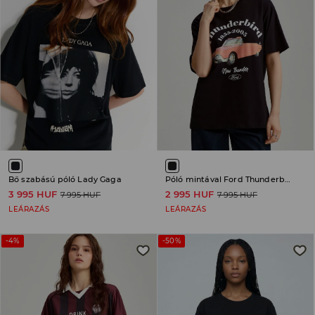
Bő szabású póló Lady Gaga
Póló mintával Ford Thunderbird
3 995 HUF
2 995 HUF
7 995 HUF
7 995 HUF
LEÁRAZÁS
LEÁRAZÁS
-4%
-50%