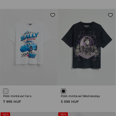
Póló mintával Cars
Póló mintával Wednesday
7 995 HUF
5 595 HUF
-62%
-65%