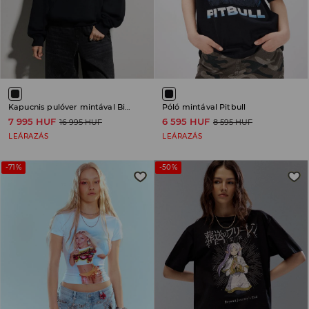
Kapucnis pulóver mintával Billie Eilish
Póló mintával Pitbull
7 995 HUF
6 595 HUF
16 995 HUF
8 595 HUF
LEÁRAZÁS
LEÁRAZÁS
-71%
-50%