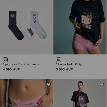
3 pár hosszú szárú zokni How to Train Your Dragon
2 boxer Hello Kitty
4 595 HUF
5 995 HUF