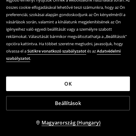
legjobb élményt nyújtsuk Önnek a weboldalunk használata során. Az
összes cookie elfogadásával lehetővé teszi számunkra, hogy az Ön
preferenciái, szokásai alapján gondoskodjunk az Ön kényelméről a
vásárlások során, valamint a kínálatunk megjelenítésének az Ön
igényeihez való egyedi beállítását vagy a személyre szabott
reklámokat. Választását bármikor megváltoztathatja a „Beállítások”
opcióra kattintva. Ha többet szeretne megtudni, javasoljuk, hogy
olvassa el a
Sütikre vonatkozó szabályzatot
és az
Adatvédelmi
szabályzatot
.
3 pár hosszú szárú zokni Peanuts
Póló mintával Fuggler
OK
2 995 HUF
2 295 HUF
4 595 HUF
7 995 HUF
LEÁRAZÁS
LEÁRAZÁS
Beállítások
-67%
-40%
Magyarország (Hungary)