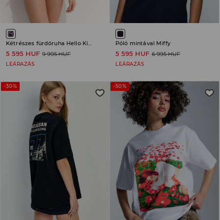
Kétrészes fürdőruha Hello Kitty
Póló mintával Miffy
5 595 HUF
5 595 HUF
9 995 HUF
6 995 HUF
LEÁRAZÁS
LEÁRAZÁS
-30%
-50%