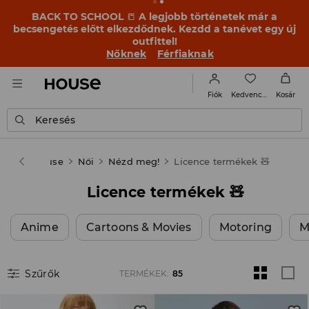
OMG, milyen olcsó! Hagyd, hogy meglepjenek – nézd
meg a VÉGSŐ LEÁRAZÁS új árait ➡️
Nőknek
Férfiaknak
Kedvencek
Fiók
Kosár
Keresés
House
Női
Nézd meg!
Licence termékek 🧸
Licence termékek 🧸
Anime
Cartoons & Movies
Motoring
M
Szűrők
TERMÉKEK
:
85