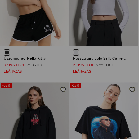
Úszónadrág Hello Kitty
Hosszú ujjú póló Sally Carrera Cars
3 995 HUF
2 995 HUF
7 995 HUF
6 995 HUF
LEÁRAZÁS
LEÁRAZÁS
-53%
-23%