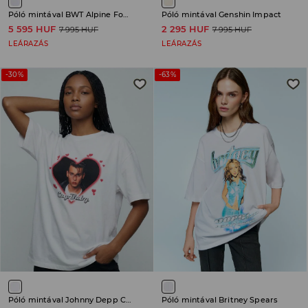
Póló mintával BWT Alpine Formula One Team
Póló mintával Genshin Impact
5 595 HUF
2 295 HUF
7 995 HUF
7 995 HUF
LEÁRAZÁS
LEÁRAZÁS
-30%
-63%
Póló mintával Johnny Depp Cry-Baby
Póló mintával Britney Spears