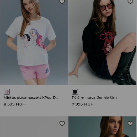
Mintás pizsamaszett KPop Demon Hunters
Póló mintával Jennie Kim
8 595 HUF
7 995 HUF