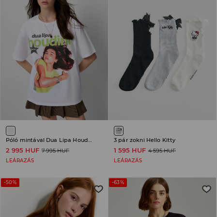
Póló mintával Dua Lipa Houdini
3 pár zokni Hello Kitty
2 995 HUF
1 595 HUF
7 995 HUF
4 595 HUF
LEÁRAZÁS
LEÁRAZÁS
-50%
-63%