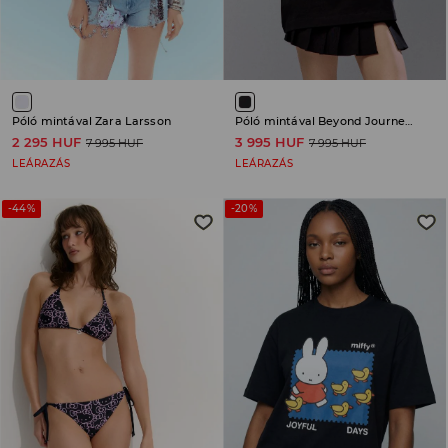
Póló mintával Zara Larsson
Póló mintával Beyond Journey's End
2 295 HUF
3 995 HUF
7 995 HUF
7 995 HUF
LEÁRAZÁS
LEÁRAZÁS
-44%
-20%