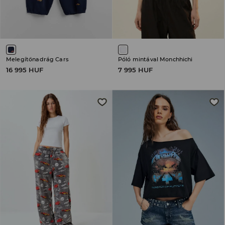
Melegítőnadrág Cars
Póló mintával Monchhichi
16 995 HUF
7 995 HUF