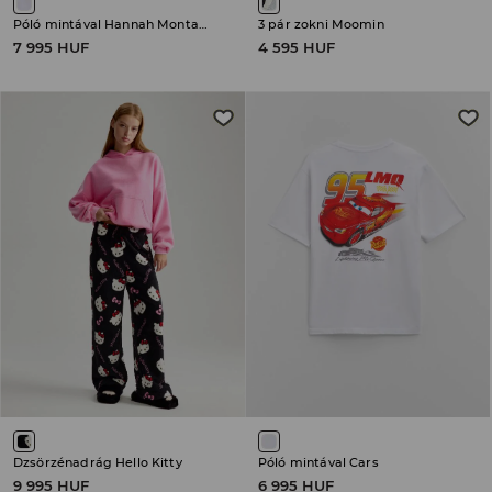
Póló mintával Hannah Montana
3 pár zokni Moomin
7 995 HUF
4 595 HUF
Dzsörzénadrág Hello Kitty
Póló mintával Cars
9 995 HUF
6 995 HUF