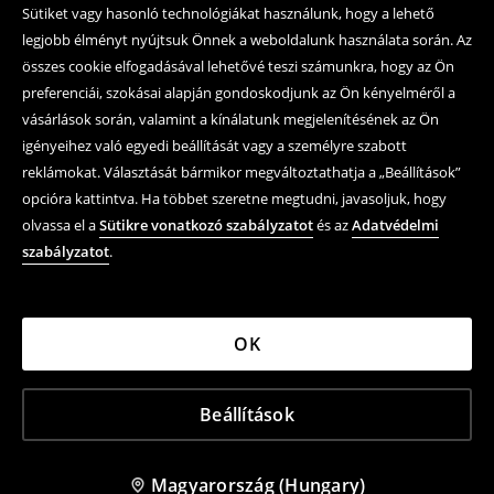
Sütiket vagy hasonló technológiákat használunk, hogy a lehető
legjobb élményt nyújtsuk Önnek a weboldalunk használata során. Az
Kövessen minket
összes cookie elfogadásával lehetővé teszi számunkra, hogy az Ön
preferenciái, szokásai alapján gondoskodjunk az Ön kényelméről a
vásárlások során, valamint a kínálatunk megjelenítésének az Ön
Segítség és kapcsolatfelvétel
igényeihez való egyedi beállítását vagy a személyre szabott
reklámokat. Választását bármikor megváltoztathatja a „Beállítások”
Online vásárlás
opcióra kattintva. Ha többet szeretne megtudni, javasoljuk, hogy
Felhasználási feltételek és adatvédelmi szabályzat
olvassa el a
Sütikre vonatkozó szabályzatot
és az
Adatvédelmi
szabályzatot
.
Jogi kérdések
LPP
OK
LPP Hungary Kft. 1139 Budapest, Teve utca 1/AC 6.em.
Beállítások
Adószám: 11970529-2-44, Cégjegyzékszám: Cg.01-09-
685827
House ©
2026
Minden jog fenntartva.
Magyarország (Hungary)