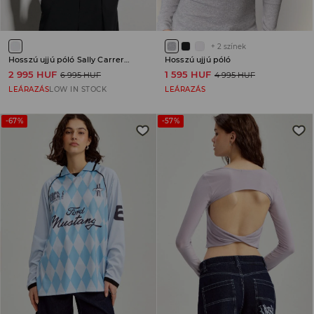
+
2
színek
Hosszú ujjú póló Sally Carrera Cars
Hosszú ujjú póló
2 995 HUF
1 595 HUF
6 995 HUF
4 995 HUF
LEÁRAZÁS
LOW IN STOCK
LEÁRAZÁS
-67%
-57%