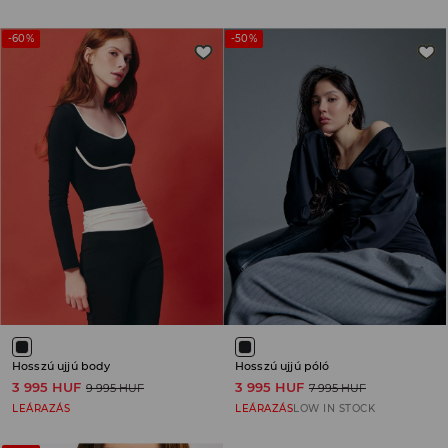
-60%
-50%
Hosszú ujjú body
Hosszú ujjú póló
3 995 HUF
3 995 HUF
9 995 HUF
7 995 HUF
LEÁRAZÁS
LEÁRAZÁS
LOW IN STOCK