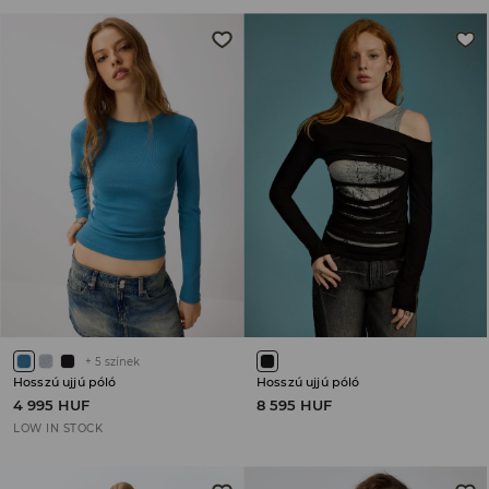
+
5
színek
Hosszú ujjú póló
Hosszú ujjú póló
4 995 HUF
8 595 HUF
LOW IN STOCK