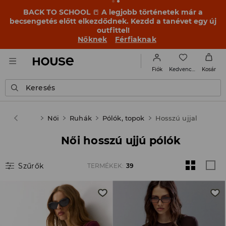
BACK TO SCHOOL
📒
A legjobb történetek már a
becsengetés előtt elkezdődnek. Kezdd a tanévet egy új
outfittel!
Nőknek
Férfiaknak
Kedvencek
Fiók
Kosár
Keresés
House
Női
Ruhák
Pólók, topok
Hosszú ujjal
Női hosszú ujjú pólók
Szűrők
TERMÉKEK
:
39