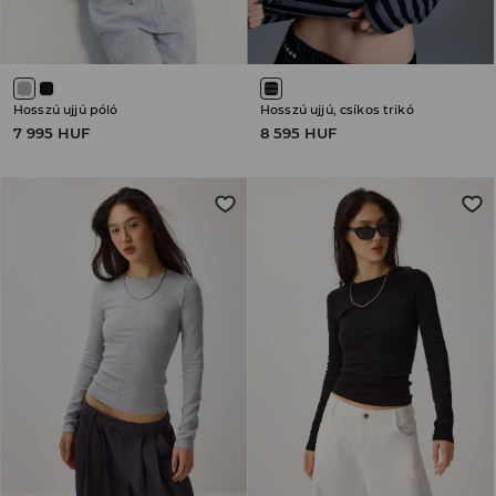
Hosszú ujjú póló
Hosszú ujjú, csíkos trikó
7 995 HUF
8 595 HUF