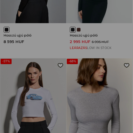
Hosszú ujjú póló
Hosszú ujjú póló
8 595 HUF
2 995 HUF
6 995 HUF
LEÁRAZÁS
LOW IN STOCK
-57%
-68%