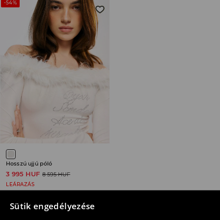
-54%
Hosszú ujjú póló
3 995 HUF
8 595 HUF
LEÁRAZÁS
Sütik engedélyezése