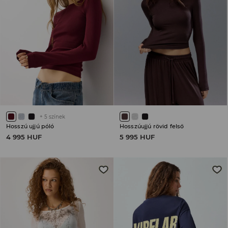
+
5
színek
Hosszú ujjú póló
Hosszúujjú rövid felső
4 995 HUF
5 995 HUF