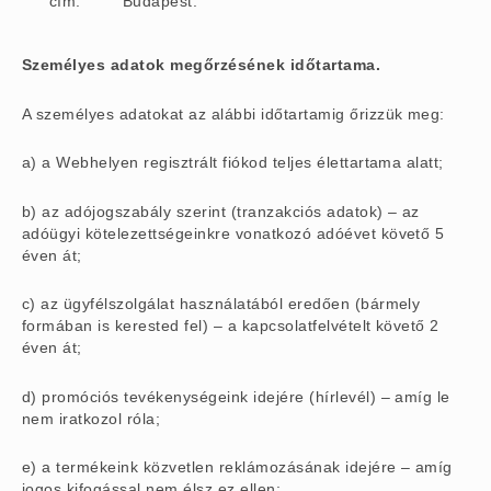
cím:
Budapest.
Személyes adatok megőrzésének időtartama.
A személyes adatokat az alábbi időtartamig őrizzük meg:
a) a Webhelyen regisztrált fiókod teljes élettartama alatt;
b) az adójogszabály szerint (tranzakciós adatok) – az
adóügyi kötelezettségeinkre vonatkozó adóévet követő 5
éven át;
c) az ügyfélszolgálat használatából eredően (bármely
formában is kerested fel) – a kapcsolatfelvételt követő 2
éven át;
d) promóciós tevékenységeink idejére (hírlevél) – amíg le
nem iratkozol róla;
e) a termékeink közvetlen reklámozásának idejére – amíg
jogos kifogással nem élsz ez ellen;