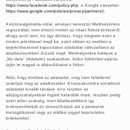
https://www.facebook.com/policy.php
, a Google irányelvei:
https://www.google.com/policies/privacy/partners/
).
A közösségimédia-oldal, amelyen keresztül Webhelyünkre
regisztráltál, nem értesít minket az ottani fiókod törléséről,
ahogy arról sem, ha úgy döntesz, hogy mégsem ezen a
módon jelentkezel majd be, ezért ebben az esetben a
bejelentkezéssel kapcsolatos adataidat változatlanul az
adatbázisunkban őrizzük majd. Webhelyünkre belépve a
„My data” (Adataim) szakaszban, külön fióktörlési eljárás
útján te magad is eltávolíthatod a fiókot.
Attól, hogy törölted az adataidat, még nem feltétlenül
szakítjuk meg az adatkezelést. A tranzakcióidra vonatkozó
adataidat tovább tároljuk: erre részben az
adójogszabályokban foglalt határidők miatt, részben pedig
azért lehet szükség, mert Adatkezelőként így
érvényesíthetjük és támaszthatjuk alá a panaszok
kivizsgálásával vagy az elállási joggal kapcsolatos
érdekeinket.