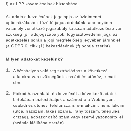
f) az LPP követeléseinek biztosítása.
Az adataid kezelésének jogalapja az üzletmenet-
optimalizáláshoz fűződő jogos érdekünk; amennyiben
valamely vonatkozó jogszabály kapcsán adatkezelésre van
szükség (pl. adójogszabályok, fogyasztóvédelmi jog), az
adatkezelés során a jogi megfelelőség jegyében járunk el
(a GDPR 6. cikk (1) bekezdésének (f) pontja szerint).
Milyen adatokat kezelünk?
A Webhelyen való regisztrációdhoz a következő
adatokra van szükségünk: családi és utónév, e-mail-
cím.
Fiókod használatát és kezelését a következő adatok
birtokában biztosíthatjuk a számodra a Webhelyen:
családi és utónév, telefonszám, e-mail-cím, nem, lakcím
(utca, házszám, lakás száma, irányítószám, település,
ország), adóazonosító szám vagy személyazonosító jel
(számla kiállítása esetén).