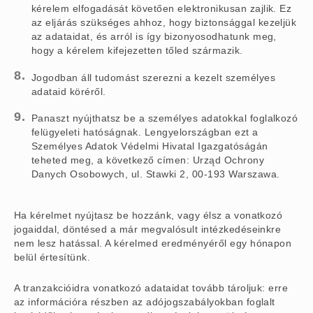
kérelem elfogadását követően elektronikusan zajlik. Ez
az eljárás szükséges ahhoz, hogy biztonsággal kezeljük
az adataidat, és arról is így bizonyosodhatunk meg,
hogy a kérelem kifejezetten tőled származik.
Jogodban áll tudomást szerezni a kezelt személyes
adataid köréről.
Panaszt nyújthatsz be a személyes adatokkal foglalkozó
felügyeleti hatóságnak. Lengyelországban ezt a
Személyes Adatok Védelmi Hivatal Igazgatóságán
teheted meg, a következő címen: Urząd Ochrony
Danych Osobowych, ul. Stawki 2, 00-193 Warszawa.
Ha kérelmet nyújtasz be hozzánk, vagy élsz a vonatkozó
jogaiddal, döntésed a már megvalósult intézkedéseinkre
nem lesz hatással. A kérelmed eredményéről egy hónapon
belül értesítünk.
A tranzakcióidra vonatkozó adataidat tovább tároljuk: erre
az információra részben az adójogszabályokban foglalt