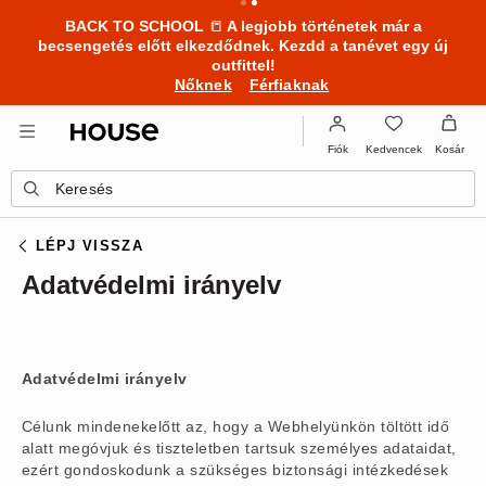
BACK TO SCHOOL
📒
A legjobb történetek már a
becsengetés előtt elkezdődnek. Kezdd a tanévet egy új
outfittel!
Nőknek
Férfiaknak
Kedvencek
Fiók
Kosár
Keresés
LÉPJ VISSZA
Adatvédelmi irányelv
Adatvédelmi irányelv
Célunk mindenekelőtt az, hogy a Webhelyünkön töltött idő
alatt megóvjuk és tiszteletben tartsuk személyes adataidat,
ezért gondoskodunk a szükséges biztonsági intézkedések