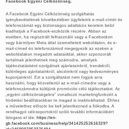
Facebook Egyéni Célközönség.
A Facebook Egyéni Célközönség szolgáltatás
igénybevételének következtében ügyfeleink e-mail-címét és
telefonszámát egy biztonságos adatbázis keretein belül
kiadhatjuk a Facebook-eszközök részére. Abban az
esetben, ha regisztrált felhasználó vagy a Facebookon
vagy bármilyen Meta által üzemeltetett weboldalon, és e-
mail-címed és telefonszámod megegyezik az ezeken a
weboldalakon megadott adataiddal, akkor szponzorált
tartalmak jelenhetnek meg számodra, amelyek
tájékoztatásként szolgálnak ajánlatainkról, trendekről,
különleges ajánlatainkról, akcióinkról vagy kedvezményes
kuponjainkról. Ezt a szolgáltatást nem fogjuk arra
használni, hogy közvetlenül az e-mail-címedre vagy a
telefonszámodra küldjünk promóciós célú tájékoztatást. Az
„egyéni célközönségekre” vonatkozó marketingfunkciót a
hirdetési beállításokban te magad is inaktiválhatod. Ehhez
a művelethez először be kell jelentkezned a fiókodba. A
rendhagyó célcsoportokról szóló további információkért
látogass el ide:
https://en-
gb.facebook.com/business/help/341425252616329?