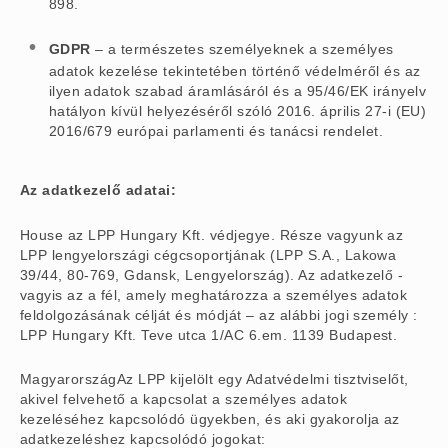
898.
GDPR
– a természetes személyeknek a személyes
adatok kezelése tekintetében történő védelméről és az
ilyen adatok szabad áramlásáról és a 95/46/EK irányelv
hatályon kívül helyezéséről szóló 2016. április 27-i (EU)
2016/679 európai parlamenti és tanácsi rendelet.
Az adatkezelő adatai:
House az LPP Hungary Kft. védjegye. Része vagyunk az
LPP lengyelországi cégcsoportjának (LPP S.A., Lakowa
39/44, 80-769, Gdansk, Lengyelország). Az adatkezelő -
vagyis az a fél, amely meghatározza a személyes adatok
feldolgozásának célját és módját – az alábbi jogi személy :
LPP Hungary Kft. Teve utca 1/AC 6.em. 1139 Budapest.
MagyarországAz LPP kijelölt egy Adatvédelmi tisztviselőt,
akivel felvehető a kapcsolat a személyes adatok
kezeléséhez kapcsolódó ügyekben, és aki gyakorolja az
adatkezeléshez kapcsolódó jogokat: