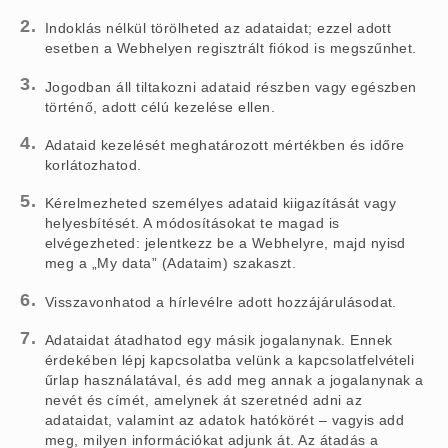
Indoklás nélkül törölheted az adataidat; ezzel adott
esetben a Webhelyen regisztrált fiókod is megszűnhet.
Jogodban áll tiltakozni adataid részben vagy egészben
történő, adott célú kezelése ellen.
Adataid kezelését meghatározott mértékben és időre
korlátozhatod.
Kérelmezheted személyes adataid kiigazítását vagy
helyesbítését. A módosításokat te magad is
elvégezheted: jelentkezz be a Webhelyre, majd nyisd
meg a „My data” (Adataim) szakaszt.
Visszavonhatod a hírlevélre adott hozzájárulásodat.
Adataidat átadhatod egy másik jogalanynak. Ennek
érdekében lépj kapcsolatba velünk a kapcsolatfelvételi
űrlap használatával, és add meg annak a jogalanynak a
nevét és címét, amelynek át szeretnéd adni az
adataidat, valamint az adatok hatókörét – vagyis add
meg, milyen információkat adjunk át. Az átadás a