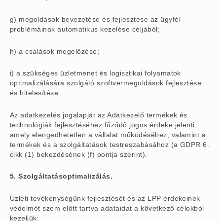
g) megoldások bevezetése és fejlesztése az ügyfél
problémáinak automatikus kezelése céljából;
h) a csalások megelőzése;
i) a szükséges üzletmenet és logisztikai folyamatok
optimalizálására szolgáló szoftvermegoldások fejlesztése
és hitelesítése.
Az adatkezelés jogalapját az Adatkezelő termékek és
technológiák fejlesztéséhez fűződő jogos érdeke jelenti,
amely elengedhetetlen a vállalat működéséhez, valamint a
termékek és a szolgáltatások testreszabásához (a GDPR 6.
cikk (1) bekezdésének (f) pontja szerint).
5. Szolgáltatásoptimalizálás.
Üzleti tevékenységünk fejlesztését és az LPP érdekeinek
védelmét szem előtt tartva adataidat a következő célokból
kezeljük: