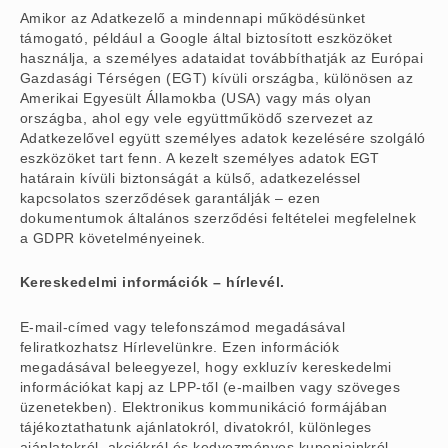
Amikor az Adatkezelő a mindennapi működésünket
támogató, például a Google által biztosított eszközöket
használja, a személyes adataidat továbbíthatják az Európai
Gazdasági Térségen (EGT) kívüli országba, különösen az
Amerikai Egyesült Államokba (USA) vagy más olyan
országba, ahol egy vele együttműködő szervezet az
Adatkezelővel együtt személyes adatok kezelésére szolgáló
eszközöket tart fenn. A kezelt személyes adatok EGT
határain kívüli biztonságát a külső, adatkezeléssel
kapcsolatos szerződések garantálják – ezen
dokumentumok általános szerződési feltételei megfelelnek
a GDPR követelményeinek.
Kereskedelmi információk – hírlevél.
E-mail-címed vagy telefonszámod megadásával
feliratkozhatsz Hírlevelünkre. Ezen információk
megadásával beleegyezel, hogy exkluzív kereskedelmi
információkat kapj az LPP-től (e-mailben vagy szöveges
üzenetekben). Elektronikus kommunikáció formájában
tájékoztathatunk ajánlatokról, divatokról, különleges
ajánlatokról, akciókról és kedvezményes kuponjainkról