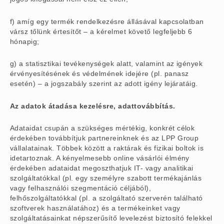
f) amíg egy termék rendelkezésre állásával kapcsolatban
vársz tőlünk értesítőt – a kérelmet követő legfeljebb 6
hónapig;
g) a statisztikai tevékenységek alatt, valamint az igények
érvényesítésének és védelmének idejére (pl. panasz
esetén) – a jogszabály szerint az adott igény lejáratáig.
Az adatok átadása kezelésre, adattovábbítás.
Adataidat csupán a szükséges mértékig, konkrét célok
érdekében továbbítjuk partnereinknek és az LPP Group
vállalatainak. Többek között a raktárak és fizikai boltok is
idetartoznak. A kényelmesebb online vásárlói élmény
érdekében adataidat megoszthatjuk IT- vagy analitikai
szolgáltatókkal (pl. egy személyre szabott termékajánlás
vagy felhasználói szegmentáció céljából),
felhőszolgáltatókkal (pl. a szolgáltató szerverén található
szoftverek használatához) és a termékeinket vagy
szolgáltatásainkat népszerűsítő levelezést biztosító felekkel