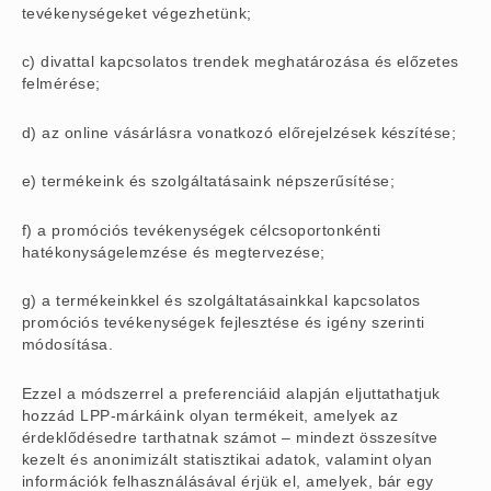
tevékenységeket végezhetünk;
c) divattal kapcsolatos trendek meghatározása és előzetes
felmérése;
d) az online vásárlásra vonatkozó előrejelzések készítése;
e) termékeink és szolgáltatásaink népszerűsítése;
f) a promóciós tevékenységek célcsoportonkénti
hatékonyságelemzése és megtervezése;
g) a termékeinkkel és szolgáltatásainkkal kapcsolatos
promóciós tevékenységek fejlesztése és igény szerinti
módosítása.
Ezzel a módszerrel a preferenciáid alapján eljuttathatjuk
hozzád LPP-márkáink olyan termékeit, amelyek az
érdeklődésedre tarthatnak számot – mindezt összesítve
kezelt és anonimizált statisztikai adatok, valamint olyan
információk felhasználásával érjük el, amelyek, bár egy