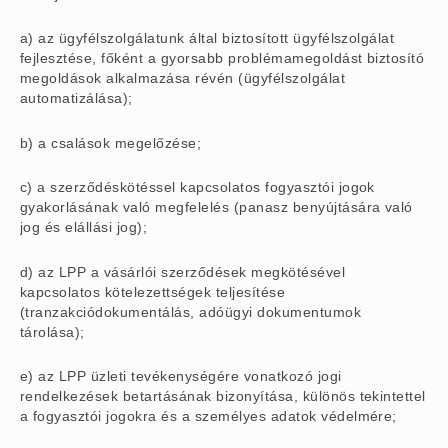
a) az ügyfélszolgálatunk által biztosított ügyfélszolgálat
fejlesztése, főként a gyorsabb problémamegoldást biztosító
megoldások alkalmazása révén (ügyfélszolgálat
automatizálása);
b) a csalások megelőzése;
c) a szerződéskötéssel kapcsolatos fogyasztói jogok
gyakorlásának való megfelelés (panasz benyújtására való
jog és elállási jog);
d) az LPP a vásárlói szerződések megkötésével
kapcsolatos kötelezettségek teljesítése
(tranzakciódokumentálás, adóügyi dokumentumok
tárolása);
e) az LPP üzleti tevékenységére vonatkozó jogi
rendelkezések betartásának bizonyítása, különös tekintettel
a fogyasztói jogokra és a személyes adatok védelmére;