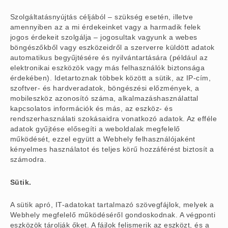
Szolgáltatásnyújtás céljából – szükség esetén, illetve
amennyiben az a mi érdekeinket vagy a harmadik felek
jogos érdekeit szolgálja – jogosultak vagyunk a webes
böngészőkből vagy eszközeidről a szerverre küldött adatok
automatikus begyűjtésére és nyilvántartására (például az
elektronikai eszközök vagy más felhasználók biztonsága
érdekében). Idetartoznak többek között a sütik, az IP-cím,
szoftver- és hardveradatok, böngészési előzmények, a
mobileszköz azonosító száma, alkalmazáshasználattal
kapcsolatos információk és más, az eszköz- és
rendszerhasználati szokásaidra vonatkozó adatok. Az efféle
adatok gyűjtése elősegíti a weboldalak megfelelő
működését, ezzel együtt a Webhely felhasználójaként
kényelmes használatot és teljes körű hozzáférést biztosít a
számodra.
Sütik.
A sütik apró, IT-adatokat tartalmazó szövegfájlok, melyek a
Webhely megfelelő működéséről gondoskodnak. A végponti
eszközök tárolják őket. A fájlok felismerik az eszközt, és a