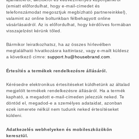
(emiatt előfordulhat, hogy e-mail-címedet és
telefonszámodat megosztjuk megbízható partnereinkkel),
valamint az online boltunkban félbehagyott online
vásárlásaidról. Az is előfordulhat, hogy kérdőíves formában
visszajelzést kérünk tőled.
Bármikor leiratkozhatsz, ha az összes hírlevélben
megtalálható hivatkozásra kattintasz, vagy e-mailt küldesz
a következő címre:
support.hu@housebrand.com
.
Értesítés a termékek rendelkezésre állásáról.
Kérésedre elektronikus értesítéseket küldhetünk az általad
megjelölt termékek rendelkezésre állásáról. Ha a termék
kapható, a megadott e-mail-címeden jelezzük neked. Te
döntöd el, megadod-e a személyes adataidat, azonban
ezek ismerete nélkül nem tudunk neked értesítéseket
küldeni.
Adatkezelés webhelyeken és mobileszközökön
keresztül.