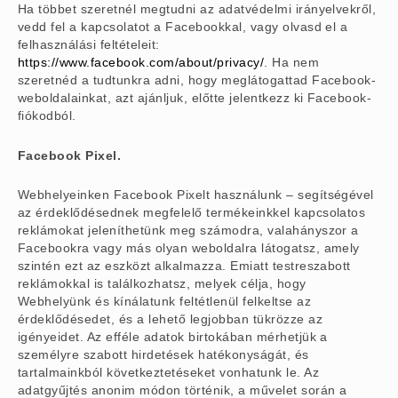
Ha többet szeretnél megtudni az adatvédelmi irányelvekről,
vedd fel a kapcsolatot a Facebookkal, vagy olvasd el a
felhasználási feltételeit:
https://www.facebook.com/about/privacy/
. Ha nem
szeretnéd a tudtunkra adni, hogy meglátogattad Facebook-
weboldalainkat, azt ajánljuk, előtte jelentkezz ki Facebook-
fiókodból.
Facebook Pixel.
Webhelyeinken Facebook Pixelt használunk – segítségével
az érdeklődésednek megfelelő termékeinkkel kapcsolatos
reklámokat jeleníthetünk meg számodra, valahányszor a
Facebookra vagy más olyan weboldalra látogatsz, amely
szintén ezt az eszközt alkalmazza. Emiatt testreszabott
reklámokkal is találkozhatsz, melyek célja, hogy
Webhelyünk és kínálatunk feltétlenül felkeltse az
érdeklődésedet, és a lehető legjobban tükrözze az
igényeidet. Az efféle adatok birtokában mérhetjük a
személyre szabott hirdetések hatékonyságát, és
tartalmainkból következtetéseket vonhatunk le. Az
adatgyűjtés anonim módon történik, a művelet során a