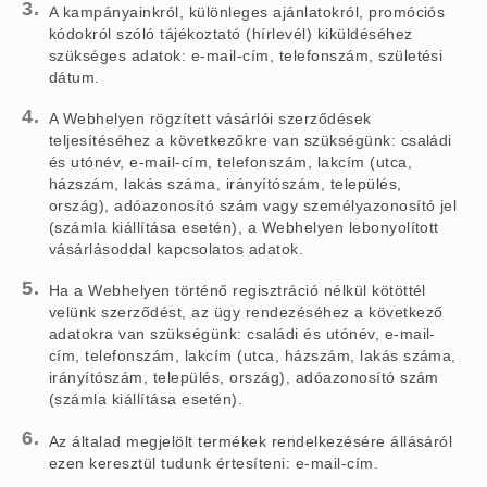
A kampányainkról, különleges ajánlatokról, promóciós
kódokról szóló tájékoztató (hírlevél) kiküldéséhez
szükséges adatok: e-mail-cím, telefonszám, születési
dátum.
A Webhelyen rögzített vásárlói szerződések
teljesítéséhez a következőkre van szükségünk: családi
és utónév, e-mail-cím, telefonszám, lakcím (utca,
házszám, lakás száma, irányítószám, település,
ország), adóazonosító szám vagy személyazonosító jel
(számla kiállítása esetén), a Webhelyen lebonyolított
vásárlásoddal kapcsolatos adatok.
Ha a Webhelyen történő regisztráció nélkül kötöttél
velünk szerződést, az ügy rendezéséhez a következő
adatokra van szükségünk: családi és utónév, e-mail-
cím, telefonszám, lakcím (utca, házszám, lakás száma,
irányítószám, település, ország), adóazonosító szám
(számla kiállítása esetén).
Az általad megjelölt termékek rendelkezésére állásáról
ezen keresztül tudunk értesíteni: e-mail-cím.