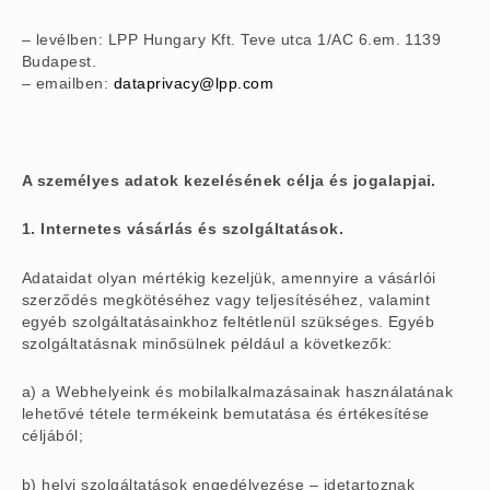
– levélben: LPP Hungary Kft. Teve utca 1/AC 6.em. 1139
Budapest.
– emailben:
dataprivacy@lpp.com
A személyes adatok kezelésének célja és jogalapjai.
1. Internetes vásárlás és szolgáltatások.
Adataidat olyan mértékig kezeljük, amennyire a vásárlói
szerződés megkötéséhez vagy teljesítéséhez, valamint
egyéb szolgáltatásainkhoz feltétlenül szükséges. Egyéb
szolgáltatásnak minősülnek például a következők:
a) a Webhelyeink és mobilalkalmazásainak használatának
lehetővé tétele termékeink bemutatása és értékesítése
céljából;
b) helyi szolgáltatások engedélyezése – idetartoznak