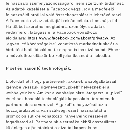
felhasználó személyazonosságáról nem szerzünk tudomást.
Az adatok kezelését a Facebook végzi, így a megfelelő
felhasználói profillal való összekapcsolást is lehetővé teszi.
A Facebook ezt az adatfajtát reklámcélokra használja fel.
Ha többet szeretnél megtudni a személyes adataid
védelméről, látogass el a Facebook vonatkozó
aloldalára:
https://www.facebook.com/about/privacy/
. Az
„egyéni célközönségekre” vonatkozó marketingfunkciót a
hirdetési beállításokban te magad is inaktiválhatod. Ehhez
a művelethez először be kell jelentkezned a fiókodba.
Pixel és hasonló technológiák.
Előfordulhat, hogy partnereink, akiknek a szolgáltatásait
igénybe vesszük, úgynevezett „pixelt” helyeznek el a
webhelyeinken. Amikor a webhelyeinkre látogatsz, a „pixel”
és ehhez hasonló technológiák kapcsolatot teremtenek
partnereink szervereivel. A „pixel” elhelyezéséhez a
hozzájárulásodra van szükség, ezért használatát a
promóciós sütikre vonatkozó irányelveink részeként
fogadhatod el. Partnereink a termékeinkből összeállított
különleges ajánlatainkat a divattal kapcsolatos