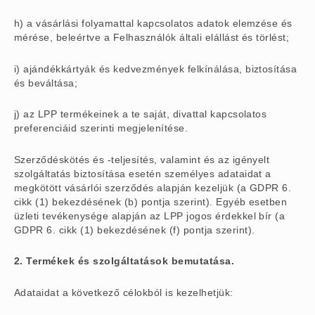
h) a vásárlási folyamattal kapcsolatos adatok elemzése és
mérése, beleértve a Felhasználók általi elállást és törlést;
i) ajándékkártyák és kedvezmények felkínálása, biztosítása
és beváltása;
j) az LPP termékeinek a te saját, divattal kapcsolatos
preferenciáid szerinti megjelenítése.
Szerződéskötés és -teljesítés, valamint és az igényelt
szolgáltatás biztosítása esetén személyes adataidat a
megkötött vásárlói szerződés alapján kezeljük (a GDPR 6.
cikk (1) bekezdésének (b) pontja szerint). Egyéb esetben
üzleti tevékenysége alapján az LPP jogos érdekkel bír (a
GDPR 6. cikk (1) bekezdésének (f) pontja szerint).
2. Termékek és szolgáltatások bemutatása.
Adataidat a következő célokból is kezelhetjük: