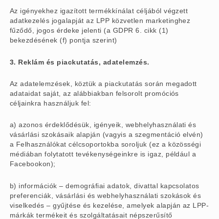
Az igényekhez igazított termékkínálat céljából végzett
adatkezelés jogalapját az LPP közvetlen marketinghez
fűződő, jogos érdeke jelenti (a GDPR 6. cikk (1)
bekezdésének (f) pontja szerint)
3. Reklám és piackutatás, adatelemzés.
Az adatelemzések, köztük a piackutatás során megadott
adataidat saját, az alábbiakban felsorolt promóciós
céljainkra használjuk fel:
a) azonos érdeklődésük, igényeik, webhelyhasználati és
vásárlási szokásaik alapján (vagyis a szegmentáció elvén)
a Felhasználókat célcsoportokba soroljuk (ez a közösségi
médiában folytatott tevékenységeinkre is igaz, például a
Facebookon);
b) információk – demográfiai adatok, divattal kapcsolatos
preferenciák, vásárlási és webhelyhasználati szokások és
viselkedés – gyűjtése és kezelése, amelyek alapján az LPP-
márkák termékeit és szolgáltatásait népszerűsítő