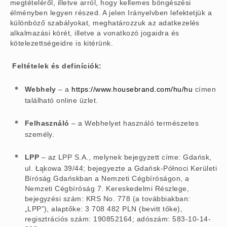
megtételéről, illetve arról, hogy kellemes böngészési
élményben legyen részed. A jelen Irányelvben lefektetjük a
különböző szabályokat, meghatározzuk az adatkezelés
alkalmazási körét, illetve a vonatkozó jogaidra és
kötelezettségeidre is kitérünk.
Feltételek és definíciók:
Webhely
– a
https://www.housebrand.com/hu/hu
címen
található online üzlet.
Felhasználó
– a Webhelyet használó természetes
személy.
LPP
– az LPP S.A., melynek bejegyzett címe: Gdańsk,
ul. Łąkowa 39/44; bejegyezte a Gdańsk-Północi Kerületi
Bíróság Gdańskban a Nemzeti Cégbíróságon, a
Nemzeti Cégbíróság 7. Kereskedelmi Részlege,
bejegyzési szám: KRS No. 778 (a továbbiakban:
„LPP”), alaptőke: 3 708 482 PLN (bevitt tőke),
regisztrációs szám: 190852164; adószám: 583-10-14-