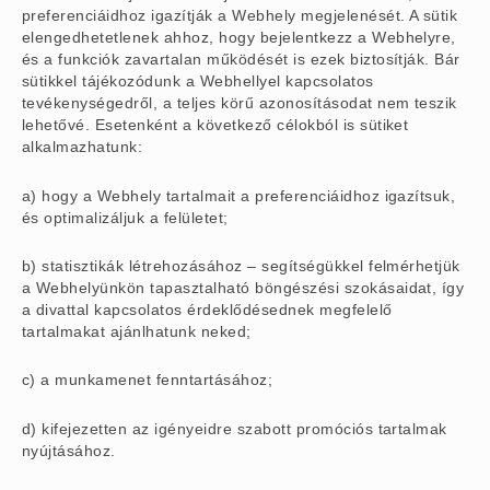
preferenciáidhoz igazítják a Webhely megjelenését. A sütik
elengedhetetlenek ahhoz, hogy bejelentkezz a Webhelyre,
és a funkciók zavartalan működését is ezek biztosítják. Bár
sütikkel tájékozódunk a Webhellyel kapcsolatos
tevékenységedről, a teljes körű azonosításodat nem teszik
lehetővé. Esetenként a következő célokból is sütiket
alkalmazhatunk:
a) hogy a Webhely tartalmait a preferenciáidhoz igazítsuk,
és optimalizáljuk a felületet;
b) statisztikák létrehozásához – segítségükkel felmérhetjük
a Webhelyünkön tapasztalható böngészési szokásaidat, így
a divattal kapcsolatos érdeklődésednek megfelelő
tartalmakat ajánlhatunk neked;
c) a munkamenet fenntartásához;
d) kifejezetten az igényeidre szabott promóciós tartalmak
nyújtásához.