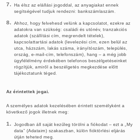
Ha élsz az elállási jogoddal, az anyagiakat ennek
segítségével tudjuk rendezni: bankszámlaszám.
Ahhoz, hogy felvehesd velünk a kapcsolatot, ezekre az
adatokra van szükség: családi és utónév, tranzakciós
adatok (szállítási cím, megrendelt tételek),
kapcsolattartási adatok (levelezési cím, ezen belül az
utca, házszám, lakás száma, irányítószám, település,
ország, e-mail-cím, telefonszám), hang – a még jobb
ügyfélélmény érdekében telefonos beszélgetéseinket
rögzítjük, amiről a beszélgetés megkezdése előtt
tájékoztatunk téged.
Az érintettek jogai.
A személyes adatok kezelésében érintett személyként a
következő jogok illetnek meg:
Jogodban áll saját kezűleg törölni a fiókodat – ezt a „My
data” (Adataim) szakaszban, külön fióktörlési eljárás
útján teheted meg.