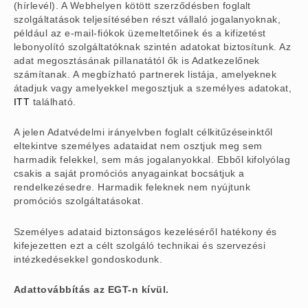
(hírlevél). A Webhelyen kötött szerződésben foglalt
szolgáltatások teljesítésében részt vállaló jogalanyoknak,
például az e-mail-fiókok üzemeltetőinek és a kifizetést
lebonyolító szolgáltatóknak szintén adatokat biztosítunk. Az
adat megosztásának pillanatától ők is Adatkezelőnek
számítanak. A megbízható partnerek listája, amelyeknek
átadjuk vagy amelyekkel megosztjuk a személyes adatokat,
ITT
található.
A jelen Adatvédelmi irányelvben foglalt célkitűzéseinktől
eltekintve személyes adataidat nem osztjuk meg sem
harmadik felekkel, sem más jogalanyokkal. Ebből kifolyólag
csakis a saját promóciós anyagainkat bocsátjuk a
rendelkezésedre. Harmadik feleknek nem nyújtunk
promóciós szolgáltatásokat.
Személyes adataid biztonságos kezeléséről hatékony és
kifejezetten ezt a célt szolgáló technikai és szervezési
intézkedésekkel gondoskodunk.
Adattovábbítás az EGT-n kívül.