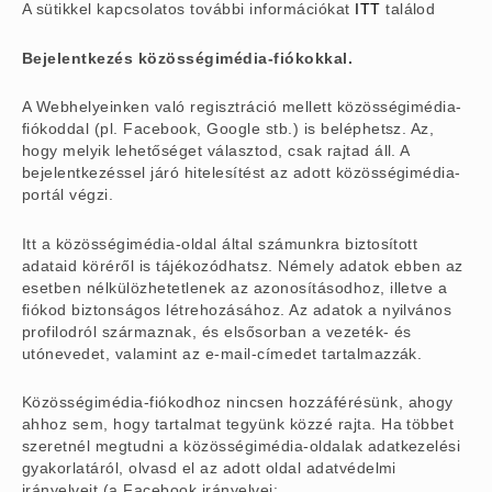
A sütikkel kapcsolatos további információkat
ITT
találod
Bejelentkezés közösségimédia-fiókokkal.
A Webhelyeinken való regisztráció mellett közösségimédia-
fiókoddal (pl. Facebook, Google stb.) is beléphetsz. Az,
hogy melyik lehetőséget választod, csak rajtad áll. A
bejelentkezéssel járó hitelesítést az adott közösségimédia-
portál végzi.
Itt a közösségimédia-oldal által számunkra biztosított
adataid köréről is tájékozódhatsz. Némely adatok ebben az
esetben nélkülözhetetlenek az azonosításodhoz, illetve a
fiókod biztonságos létrehozásához. Az adatok a nyilvános
profilodról származnak, és elsősorban a vezeték- és
utónevedet, valamint az e-mail-címedet tartalmazzák.
Közösségimédia-fiókodhoz nincsen hozzáférésünk, ahogy
ahhoz sem, hogy tartalmat tegyünk közzé rajta. Ha többet
szeretnél megtudni a közösségimédia-oldalak adatkezelési
gyakorlatáról, olvasd el az adott oldal adatvédelmi
irányelveit (a Facebook irányelvei: