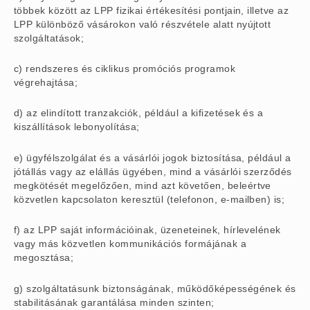
többek között az LPP fizikai értékesítési pontjain, illetve az
LPP különböző vásárokon való részvétele alatt nyújtott
szolgáltatások;
c) rendszeres és ciklikus promóciós programok
végrehajtása;
d) az elindított tranzakciók, például a kifizetések és a
kiszállítások lebonyolítása;
e) ügyfélszolgálat és a vásárlói jogok biztosítása, például a
jótállás vagy az elállás ügyében, mind a vásárlói szerződés
megkötését megelőzően, mind azt követően, beleértve
közvetlen kapcsolaton keresztül (telefonon, e-mailben) is;
f) az LPP saját információinak, üzeneteinek, hírlevelének
vagy más közvetlen kommunikációs formájának a
megosztása;
g) szolgáltatásunk biztonságának, működőképességének és
stabilitásának garantálása minden szinten;