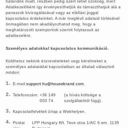
határidők miatt, részben pedig azért lehet szükség, mert
Adatkezelőként így érvényesíthetjük és támaszthatjuk alá a
panaszok kivizsgálásával vagy az elállási joggal
kapcsolatos érdekeinket. A már meglévő adataid törlésével
önmagában nem akadályozhatod meg, hogy a
meghatározott szempontok szerint folytassuk az
adatkezelést.
Személyes adatokkal kapcsolatos kommunikáció.
Küldhetsz nekünk észrevételeket vagy kérelmeket a
személyes adataiddal kapcsolatban az általad választott
módon:
E-mail:
support.hu@housebrand.com
.
Telefonszám:
+36 149
(a hívás költsége a
003 74
szolgáltatótól függ).
Kapcsolatfelvételi űrlap a Webhelyen.
Postai
LPP Hungary Kft. Teve utca 1/AC 6.em. 1139