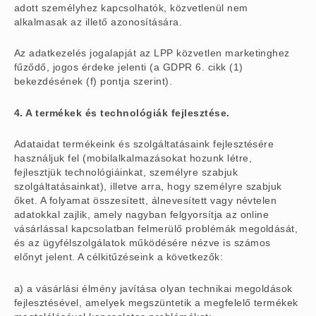
adott személyhez kapcsolhatók, közvetlenül nem
alkalmasak az illető azonosítására.
Az adatkezelés jogalapját az LPP közvetlen marketinghez
fűződő, jogos érdeke jelenti (a GDPR 6. cikk (1)
bekezdésének (f) pontja szerint).
4. A termékek és technológiák fejlesztése.
Adataidat termékeink és szolgáltatásaink fejlesztésére
használjuk fel (mobilalkalmazásokat hozunk létre,
fejlesztjük technológiáinkat, személyre szabjuk
szolgáltatásainkat), illetve arra, hogy személyre szabjuk
őket. A folyamat összesített, álnevesített vagy névtelen
adatokkal zajlik, amely nagyban felgyorsítja az online
vásárlással kapcsolatban felmerülő problémák megoldását,
és az ügyfélszolgálatok működésére nézve is számos
előnyt jelent. A célkitűzéseink a következők:
a) a vásárlási élmény javítása olyan technikai megoldások
fejlesztésével, amelyek megszüntetik a megfelelő termékek