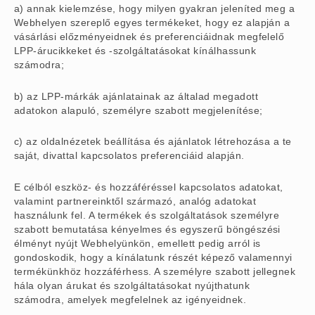
a) annak kielemzése, hogy milyen gyakran jeleníted meg a
Webhelyen szereplő egyes termékeket, hogy ez alapján a
vásárlási előzményeidnek és preferenciáidnak megfelelő
LPP-árucikkeket és -szolgáltatásokat kínálhassunk
számodra;
b) az LPP-márkák ajánlatainak az általad megadott
adatokon alapuló, személyre szabott megjelenítése;
c) az oldalnézetek beállítása és ajánlatok létrehozása a te
saját, divattal kapcsolatos preferenciáid alapján.
E célból eszköz- és hozzáféréssel kapcsolatos adatokat,
valamint partnereinktől származó, analóg adatokat
használunk fel. A termékek és szolgáltatások személyre
szabott bemutatása kényelmes és egyszerű böngészési
élményt nyújt Webhelyünkön, emellett pedig arról is
gondoskodik, hogy a kínálatunk részét képező valamennyi
termékünkhöz hozzáférhess. A személyre szabott jellegnek
hála olyan árukat és szolgáltatásokat nyújthatunk
számodra, amelyek megfelelnek az igényeidnek.