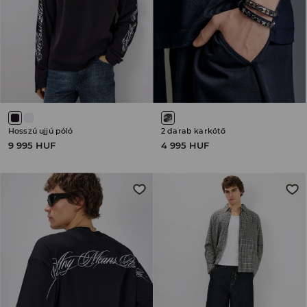
Hosszú ujjú póló
2 darab karkötő
9 995 HUF
4 995 HUF