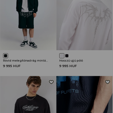
Rövid melegítőnadrág mintával
Hosszú ujjú póló
9 995 HUF
9 995 HUF