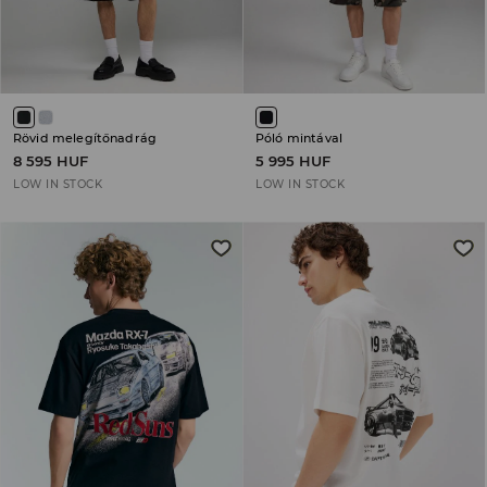
Rövid melegítőnadrág
Póló mintával
8 595 HUF
5 995 HUF
LOW IN STOCK
LOW IN STOCK