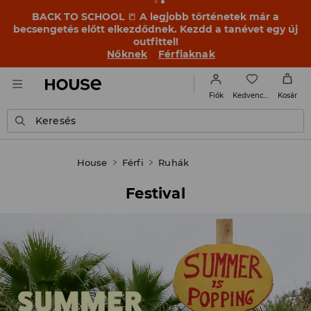
BACK TO SCHOOL
📒
A legjobb történetek már a
becsengetés előtt elkezdődnek. Kezdd a tanévet egy új
outfittel!
Nőknek
Férfiaknak
Kedvencek
Fiók
Kosár
Keresés
House
Férfi
Ruhák
Festival