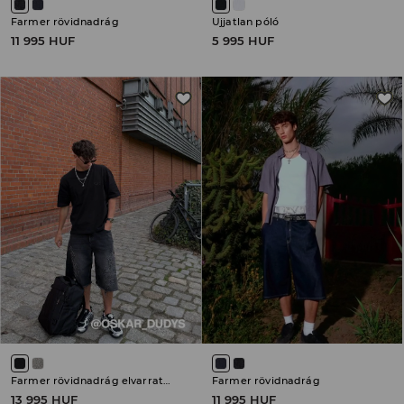
Farmer rövidnadrág
Ujjatlan póló
11 995 HUF
5 995 HUF
Farmer rövidnadrág elvarratlan szegéllyel
Farmer rövidnadrág
13 995 HUF
11 995 HUF