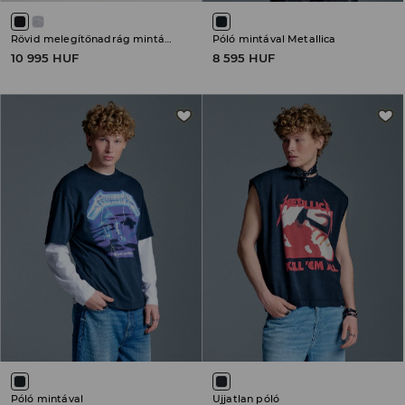
Rövid melegítőnadrág mintával
Póló mintával Metallica
10 995 HUF
8 595 HUF
Póló mintával
Ujjatlan póló