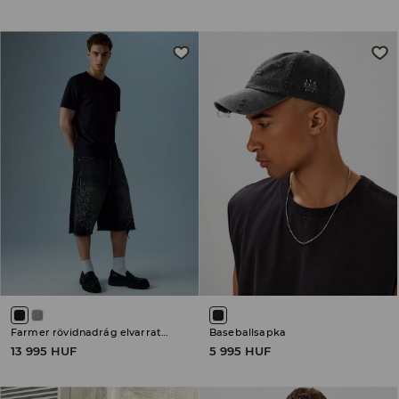
Farmer rövidnadrág elvarratlan szegéllyel
Baseballsapka
13 995 HUF
5 995 HUF