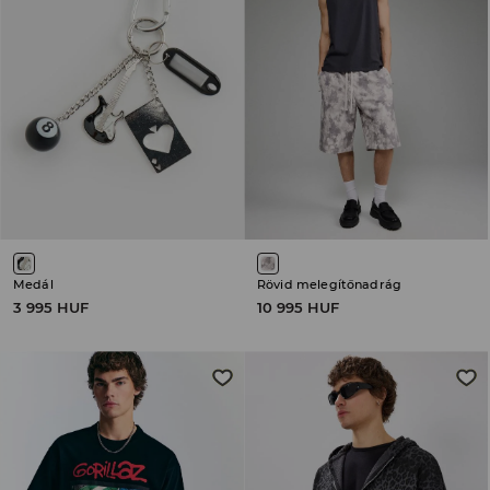
Medál
Rövid melegítőnadrág
3 995 HUF
10 995 HUF