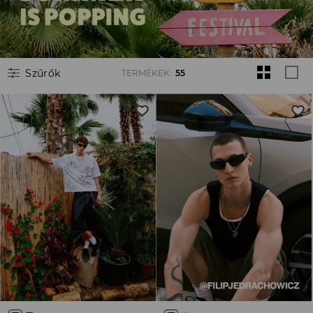
Szűrők
TERMÉKEK
:
55