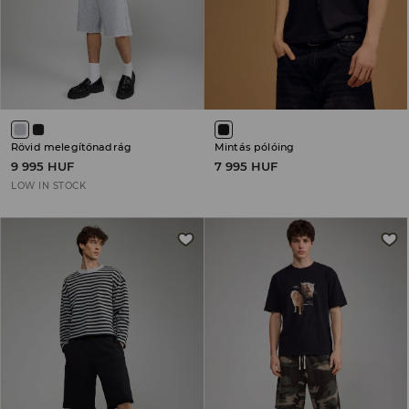
Rövid melegítőnadrág
Mintás pólóing
9 995 HUF
7 995 HUF
LOW IN STOCK