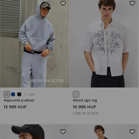
+
1
szín
Kapucnis pulóver
Rövid ujjú ing
13 995 HUF
10 995 HUF
LOW IN STOCK