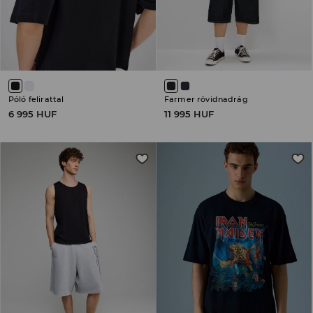
Póló felirattal
Farmer rövidnadrág
6 995 HUF
11 995 HUF