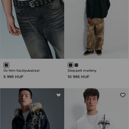
Öv fém fűzőlyukakkal
Steppelt mellény
5 995 HUF
10 995 HUF