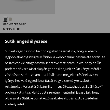
Bőr utánzatú öv
6 995 HUF
Sütik engedélyezése
Sütiket vagy hasonló technológiákat használunk, hogy a lehető
legjobb élményt nyújtsuk Önnek a weboldalunk használata során. Az
Kövessen minket
összes cookie elfogadásával lehetővé teszi számunkra, hogy az Ön
preferenciái, szokásai alapján gondoskodjunk az Ön kényelméről a
vásárlások során, valamint a kínálatunk megjelenítésének az Ön
Segítség és kapcsolatfelvétel
igényeihez való egyedi beállítását vagy a személyre szabott
reklámokat. Választását bármikor megváltoztathatja a „Beállítások”
Online vásárlás
opcióra kattintva. Ha többet szeretne megtudni, javasoljuk, hogy
Felhasználási feltételek és adatvédelmi szabályzat
olvassa el a
Sütikre vonatkozó szabályzatot
és az
Adatvédelmi
szabályzatot
.
Jogi kérdések