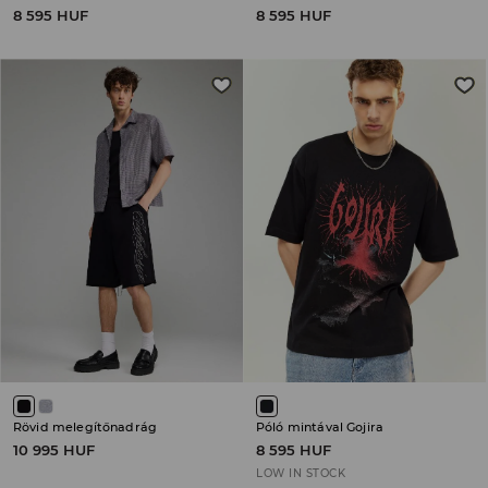
8 595 HUF
8 595 HUF
Rövid melegítőnadrág
Póló mintával Gojira
10 995 HUF
8 595 HUF
LOW IN STOCK