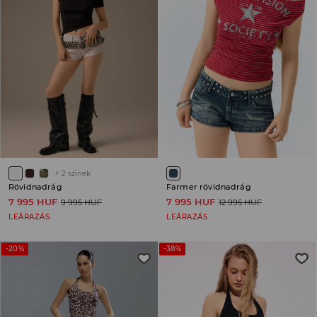
+
2
színek
Rövidnadrág
Farmer rövidnadrág
7 995 HUF
7 995 HUF
9 995 HUF
12 995 HUF
LEÁRAZÁS
LEÁRAZÁS
-20%
-38%