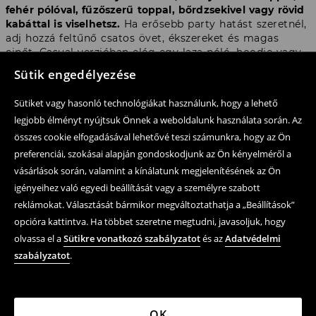
fehér pólóval, fűzőszerű toppal, bőrdzsekivel vagy rövid
kabáttal is viselhetsz.
Ha erősebb party hatást szeretnél,
adj hozzá feltűnő csatos övet, ékszereket és magas
cipőt. Casual verzióban elég egy laza póló, hoodie vagy
crop top. A fekete mikrosortok tökéletesen illenek Y2K,
Sütik engedélyezése
grunge, rock, festival look és city outfit stílushoz.
Sütiket vagy hasonló technológiákat használunk, hogy a lehető
Low waist mikrosortok – alacsony
legjobb élményt nyújtsuk Önnek a weboldalunk használata során. Az
összes cookie elfogadásával lehetővé teszi számunkra, hogy az Ön
derekú fazon a 2000-es évek
preferenciái, szokásai alapján gondoskodjunk az Ön kényelméről a
hangulatában
vásárlások során, valamint a kínálatunk megjelenítésének az Ön
igényeihez való egyedi beállítását vagy a személyre szabott
reklámokat. Választását bármikor megváltoztathatja a „Beállítások”
Ebben a kategóriában az egyik legfontosabb trend a
low
opcióra kattintva. Ha többet szeretne megtudni, javasoljuk, hogy
waist mikrosort
, vagyis a rövid, alacsony derekú modell.
Ez a fazon erősen kötődik a 2000-es évek divatjához, és
olvassa el a
Sütikre vonatkozó szabályzatot
és az
Adatvédelmi
most új, stílusosabb verzióban tért vissza.
A low waist
szabályzatot
.
mini sortok rövid topokkal, testhezálló pólókkal, vállat
szabadon hagyó blúzokkal és fűzőszerű fazonokkal
mutatnak a legjobban.
OK