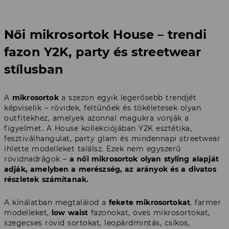
Női mikrosortok House – trendi
fazon Y2K, party és streetwear
stílusban
A
mikrosortok
a szezon egyik legerősebb trendjét
képviselik – rövidek, feltűnőek és tökéletesek olyan
outfitekhez, amelyek azonnal magukra vonják a
figyelmet. A House kollekciójában Y2K esztétika,
fesztiválhangulat, party glam és mindennapi streetwear
ihlette modelleket találsz. Ezek nem egyszerű
rövidnadrágok –
a női mikrosortok olyan styling alapját
adják, amelyben a merészség, az arányok és a divatos
részletek számítanak.
A kínálatban megtalálod a
fekete mikrosortokat
, farmer
modelleket,
low waist
fazonokat, öves mikrosortokat,
szegecses rövid sortokat, leopárdmintás, csíkos,