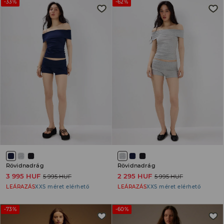
-33%
-62%
Rövidnadrág
Rövidnadrág
3 995 HUF
2 295 HUF
5 995 HUF
5 995 HUF
LEÁRAZÁS
XXS méret elérhető
LEÁRAZÁS
XXS méret elérhető
-73%
-60%