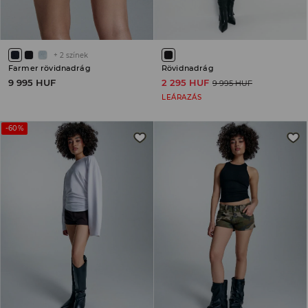
+
2
színek
Farmer rövidnadrág
Rövidnadrág
9 995 HUF
2 295 HUF
9 995 HUF
LEÁRAZÁS
-60%