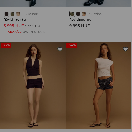
+
2
színek
+
2
színek
Rövidnadrág
Rövidnadrág
3 995 HUF
9 995 HUF
9 995 HUF
LEÁRAZÁS
LOW IN STOCK
-73%
-54%