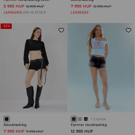
5 995 HUF
7 995 HUF
12 995 HUF
12 995 HUF
LEÁRAZÁS
LOW IN STOCK
LEÁRAZÁS
-33%
+
2
színek
Rövidnadrág
Farmer rövidnadrág
7 995 HUF
12 995 HUF
11 995 HUF