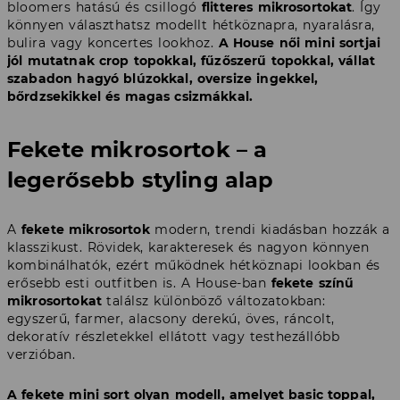
bloomers hatású és csillogó
flitteres mikrosortokat
. Így
könnyen választhatsz modellt hétköznapra, nyaralásra,
bulira vagy koncertes lookhoz.
A House női mini sortjai
jól mutatnak crop topokkal, fűzőszerű topokkal, vállat
szabadon hagyó blúzokkal, oversize ingekkel,
bőrdzsekikkel és magas csizmákkal.
Fekete mikrosortok – a
legerősebb styling alap
A
fekete mikrosortok
modern, trendi kiadásban hozzák a
klasszikust. Rövidek, karakteresek és nagyon könnyen
kombinálhatók, ezért működnek hétköznapi lookban és
erősebb esti outfitben is. A House-ban
fekete színű
mikrosortokat
találsz különböző változatokban:
egyszerű, farmer, alacsony derekú, öves, ráncolt,
dekoratív részletekkel ellátott vagy testhezállóbb
verzióban.
A fekete mini sort olyan modell, amelyet basic toppal,