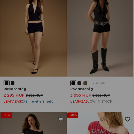
+
2
színek
Rövidnadrág
Rövidnadrág
2 295 HUF
3 995 HUF
8 595 HUF
9 995 HUF
LEÁRAZÁS
XXS méret elérhető
LEÁRAZÁS
LOW IN STOCK
-20%
-38%