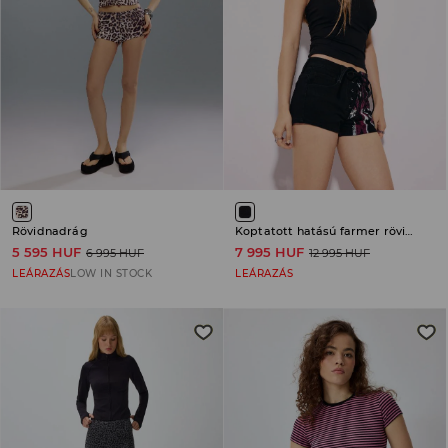
Rövidnadrág
Koptatott hatású farmer rövidnadrág
5 595 HUF
7 995 HUF
6 995 HUF
12 995 HUF
LEÁRAZÁS
LOW IN STOCK
LEÁRAZÁS