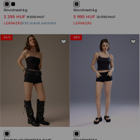
Rövidnadrág
Rövidnadrág
2 295 HUF
5 995 HUF
8 595 HUF
12 995 HUF
LEÁRAZÁS
XXS méret elérhető
LEÁRAZÁS
-54%
-38%
Farmer rövidnadrág övvel
Rövidnadrág