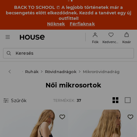
BACK TO SCHOOL
📒
A legjobb történetek már a
becsengetés előtt elkezdődnek. Kezdd a tanévet egy új
outfittel!
Nőknek
Férfiaknak
Kedvencek
Fiók
Kosár
Keresés
se
Női
Ruhák
Rövidnadrágok
Mikrorövidnadrág
Női mikrosortok
Szűrők
TERMÉKEK
:
37