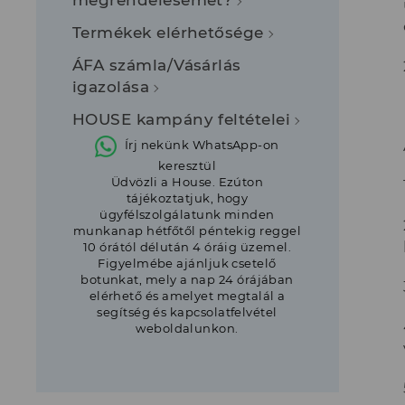
Termékek elérhetősége
ÁFA számla/Vásárlás
igazolása
HOUSE kampány feltételei
Írj nekünk WhatsApp-on
keresztül
Üdvözli a House. Ezúton
tájékoztatjuk, hogy
ügyfélszolgálatunk minden
munkanap hétfőtől péntekig reggel
10 órától délután 4 óráig üzemel.
Figyelmébe ajánljuk csetelő
botunkat, mely a nap 24 órájában
elérhető és amelyet megtalál a
segítség és kapcsolatfelvétel
weboldalunkon.