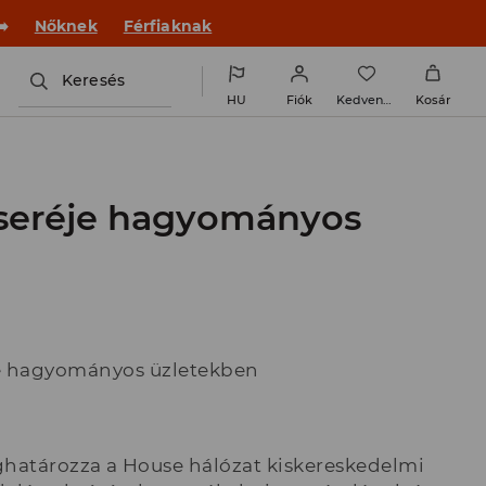
 új outfittel!
Nőknek
Férfiaknak
Keresés
HU
Fiók
Kedvencek
Kosár
cseréje hagyományos
je hagyományos üzletekben
ghatározza a House hálózat kiskereskedelmi