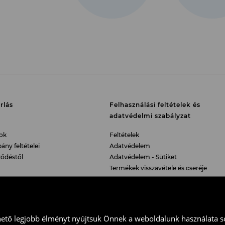
árlistá
szerin
rlás
Felhasználási feltételek és
adatvédelmi szabályzat
ok
Feltételek
y feltételei
Adatvédelem
rződéstől
Adatvédelem - Sütiket
Termékek visszavétele és cseréje
hagyományos üzletekben
Süti beállítások
hető legjobb élményt nyújtsuk Önnek a weboldalunk használata so