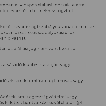
tében a 14 napos elállási időszak lejárta
ti bevarrt és a termékhez rögzített
kozó szavatossági szabályok vonatkoznak az
kozóan a részletes szabályozásról az
ban olvashat.
etén az elállási jog nem vonatkozik a
k a Vásárló kikötései alapján vagy
ződések, amik romlásra hajlamosak vagy
erződések, amik egészségvédelmi vagy
s ki lettek bontva kézhezvétel után (pl.