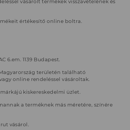
éssel vásárolt termékek visszavételének és
ékeit értékesítő online boltra.
/AC 6.em. 1139 Budapest.
Magyarország területén található
gy online rendeléssel vásároltak.
 márkájú kiskereskedelmi üzlet.
yanannak a terméknek más méretére, színére
rut vásárol.