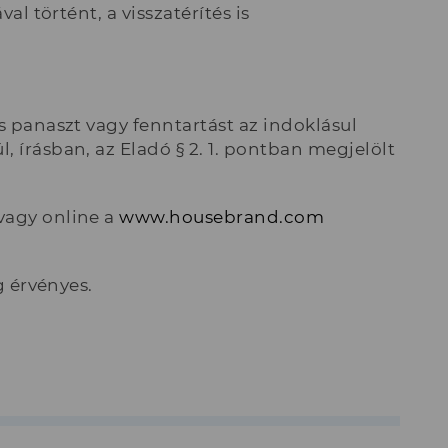
al történt, a visszatérítés is
s panaszt vagy fenntartást az indoklásul
 írásban, az Eladó § 2. 1. pontban megjelölt
vagy online a
www.housebrand.com
g érvényes.