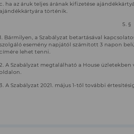
c. ha az áruk teljes árának kifizetése ajándékkártyáv
ajándékkártyára történik.
5. §
1. Bármilyen, a Szabályzat betartásával kapcsolato
szolgáló esemény napjától számított 3 napon belül,
címére lehet tenni.
2. A Szabályzat megtalálható a House üzletekben 
oldalon.
3. A Szabályzat 2021. május 1-től további értesítési