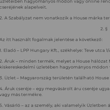
üzleteiben hagyományos módon vagy online rendel
cseréjének alapelveit.
2. A Szabályzat nem vonatkozik a House márka term
2. §
Az itt használt fogalmak jelentése a következő:
1. Eladó – LPP Hungary Kft., székhelye: Teve utca 1
2. Áruk – minden termék, melyet a House hálózat 
kiskereskedelmi üzletében hagyományos módon va
3. Üzlet – Magyarország területén található House
4. Áruk cseréje – egy megvásárolt áru cseréje ug
vagy más termékre.
5. Vásárló – az a személy, aki valamelyik Üzletben á