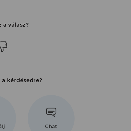
 a válasz?
t a kérdésedre?
 003
gek
álj
Chat
ető