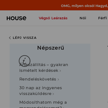
BACK TO SCHOOL
📒
A legjobb történet
Végső Leárazás
Női
Férfi
LÉPJ VISSZA
Népszerű
Árleszállítás – gyakran
ismételt kérdések
Rendeléskövetés
30 nap az ingyenes
visszaküldésre
Módosíthatom még a
megrendelésemet?