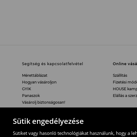
Segítség és kapcsolatfelvétel
Online vásá
Mérettáblázat
Szállítás
Hogyan vásároljon
Fizetési mód
GYIK
HOUSE kampán
Panaszok
Elállás a sze
Vásárolj biztonságosan!
Ellenőrizze üzleteink helyét
Sütik engedélyezése
Jogi kérdések
LPP
Sütiket vagy hasonló technológiákat használunk, hogy a le