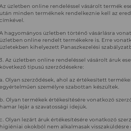
Az üzletben online rendeléssel vásárolt termék ese
után minden terméknek rendelkeznie kell az erede
címkével.
A hagyományos üzletben történő vásárlásra vonat
üzletben online rendelt termékekre is. Erre vonat
üzletekben kihelyezett Panaszkezelési szabályzat
3. Az üzletben online rendeléssel vásárolt áruk es
következő típusú szerződésekre:
a. Olyan szerződések, ahol az értékesített terméke
egyértelműen személyre szabottan készültek.
b. Olyan termékek értékesítésére vonatkozó szer
hamar lejár a szavatossági idejük.
c. Olyan lezárt áruk értékesítésére vonatkozó sz
higiéniai okokból nem alkalmasak visszaküldésre é