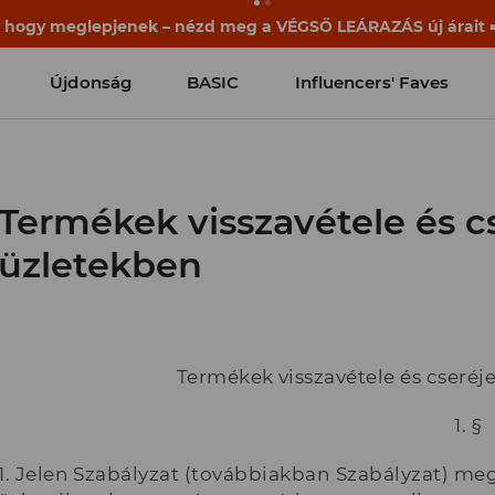
ek már a becsengetés előtt elkezdődnek. Kezdd a tanévet egy
Újdonság
BASIC
Influencers' Faves
Termékek visszavétele és 
üzletekben
Termékek visszavétele és cseré
1. §
1. Jelen Szabályzat (továbbiakban Szabályzat) me