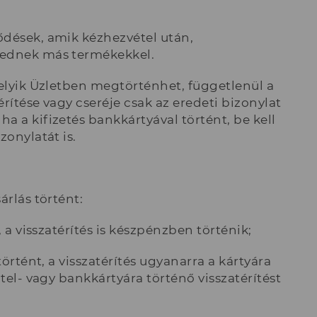
ődések, amik kézhezvétel után,
rednek más termékekkel.
melyik Üzletben megtörténhet, függetlenül a
érítése vagy cseréje csak az eredeti bizonylat
a a kifizetés bankkártyával történt, be kell
zonylatát is.
árlás történt:
, a visszatérítés is készpénzben történik;
történt, a visszatérítés ugyanarra a kártyára
itel- vagy bankkártyára történő visszatérítést