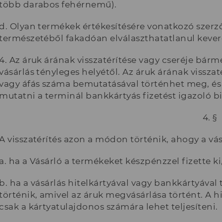
több darabos fehérnemű).
d. Olyan termékek értékesítésére vonatkozó szerz
természetéből fakadóan elválaszthatatlanul keve
4. Az áruk árának visszatérítése vagy cseréje bár
vásárlás tényleges helyétől. Az áruk árának visszat
vagy áfás száma bemutatásával történhet meg, és h
mutatni a terminál bankkártyás fizetést igazoló bi
4. §
A visszatérítés azon a módon történik, ahogy a vás
a. ha a Vásárló a termékeket készpénzzel fizette ki
b. ha a vásárlás hitelkártyával vagy bankkártyával 
történik, amivel az áruk megvásárlása történt. A h
csak a kártyatulajdonos számára lehet teljesíteni.