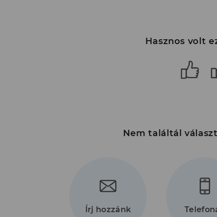
Hasznos volt ez
Nem találtál válasz
+36 149
74
(Költsé
az
Írj hozzánk
Telefon
üzemelt