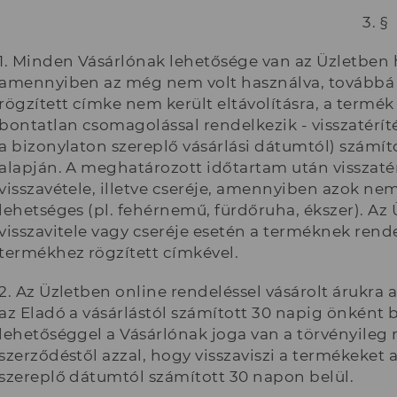
3. §
1. Minden Vásárlónak lehetősége van az Üzletben
amennyiben az még nem volt használva, továbbá
rögzített címke nem került eltávolításra, a termék
bontatlan csomagolással rendelkezik - visszatéríté
a bizonylaton szereplő vásárlási dátumtól) számít
alapján. A meghatározott időtartam után visszat
visszavétele, illetve cseréje, amennyiben azok n
lehetséges (pl. fehérnemű, fürdőruha, ékszer). 
visszavitele vagy cseréje esetén a terméknek rendel
termékhez rögzített címkével.
2. Az Üzletben online rendeléssel vásárolt árukra a 
az Eladó a vásárlástól számított 30 napig önként bi
lehetőséggel a Vásárlónak joga van a törvényileg m
szerződéstől azzal, hogy visszaviszi a termékeket 
szereplő dátumtól számított 30 napon belül.