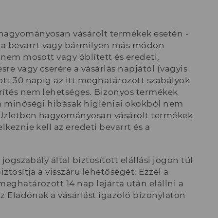
 hagyományosan vásárolt termékek esetén -
 a bevarrt vagy bármilyen más módon
 nem mosott vagy öblített és eredeti,
sre vagy cserére a vásárlás napjától (vagyis
ott 30 napig az itt meghatározott szabályok
érítés nem lehetséges. Bizonyos termékek
em minőségi hibásak higiéniai okokból nem
Az Üzletben hagyományosan vásárolt termékek
keznie kell az eredeti bevarrt és a
jogszabály által biztosított elállási jogon túl
ztosítja a visszáru lehetőségét. Ezzel a
eghatározott 14 nap lejárta után elállni a
az Eladónak a vásárlást igazoló bizonylaton